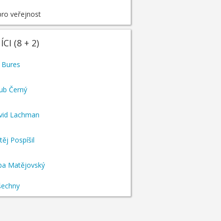
ro veřejnost
I (8 + 2)
 Bures
kub Černý
vid Lachman
ěj Pospíšil
ba Matějovský
šechny