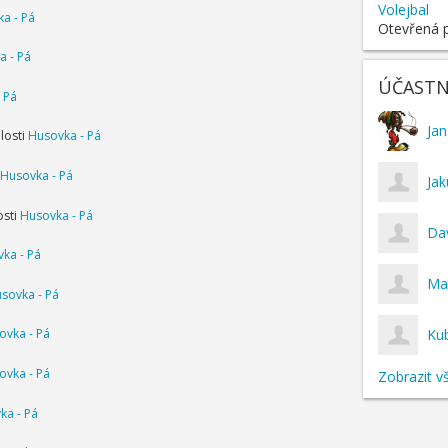
Volejbal
a - Pá
Otevřená p
a - Pá
ÚČASTNÍC
 Pá
Jan
losti
Husovka - Pá
Husovka - Pá
Ja
osti
Husovka - Pá
Da
ka - Pá
Mat
sovka - Pá
ovka - Pá
Ku
ovka - Pá
Zobrazit v
ka - Pá