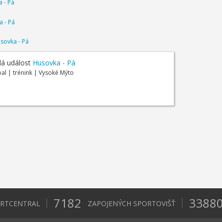
 - Pá
 - Pá
sovka - Pá
á událost
Husovka - Pá
bal | trénink | Vysoké Mýto
7182
3388
ORTCENTRAL
ZAPOJENÝCH SPORTOVIŠŤ