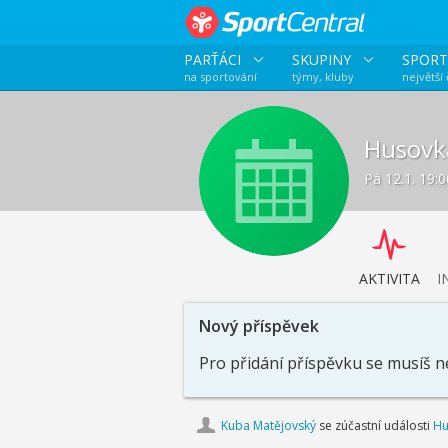
PARŤÁCI
SKUPINY
SPORT
na sportování
týmy, kluby
největší
Husovka
Pá 12.1. 19:
AKTIVITA
I
Nový příspěvek
Pro přidání příspěvku se musíš n
Kuba Matějovský
se zúčastní události
Hu