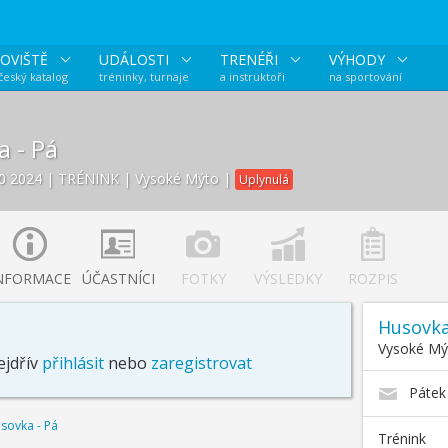
OVIŠTĚ
UDÁLOSTI
TRENÉŘI
VÝHODY
 český katalog
tréninky, turnaje
a instruktoři
na sportování
 - Pá
00 2024
| TRÉNINK | Vysoké Mýto |
Uplynulá
NFORMACE
ÚČASTNÍCI
FOTKY
VÝSLEDKY
ROZPIS
Husovka
Vysoké Mý
ejdřív
přihlásit
nebo
zaregistrovat
Pátek 
sovka - Pá
Trénink