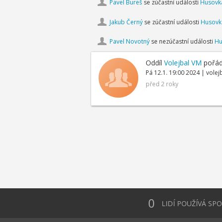
Pavel Bureš
se zúčastní události
Husovka
Jakub Černý
se zúčastní události
Husovka
Pavel Novotný
se nezúčastní události
Hu
Oddíl
Volejbal VM
pořád
Pá 12.1. 19:00 2024 | volej
před 2 roky
0
LIDÍ POUŽÍVÁ SP