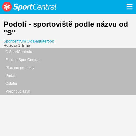
≡
Podolí - sportoviště podle názvu od
"S"
Sportcentrum Olga-aquaerobic
Holzova 1, Brno
O SportCentralu
Funkce SportCentralu
Placené produkty
Přidat
Ostatní
Přepnout jazyk