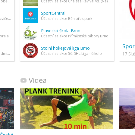
Běžce i neběžce, koloběžce i nekoloběžce, prostě přátele, kteří se rádi hýbou a podnikají společné…
Účastní se akce Chelsea Revival vs. (Ne)závislí
SportCentral
Hledám parťačku na běhání nebo cvičení.
Účastní se akce Běh přes park
Plavecká škola Brno
Hledám sparing partnera, motivátora a podporu - na chození do pražského fitness centra FitInn v…
Účastní se akce Příměstské tábory Brno
Spor
Stolní hokejová liga Brno
17 Slu
fitness, skupinová cvičení, tenis, badminton
Účastní se akce 56. SHL Liga - 6.kolo
Videa