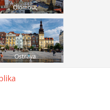
Olomouc
Ostrava
blika