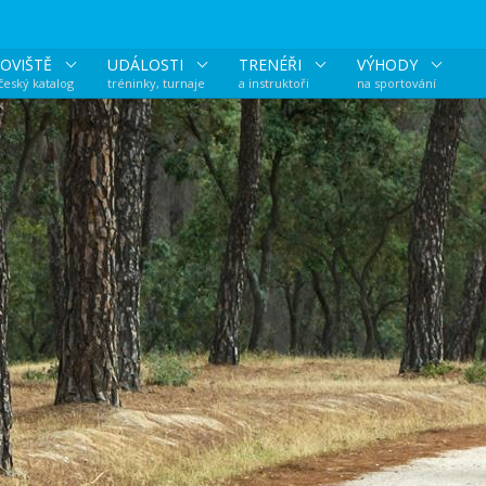
OVIŠTĚ
UDÁLOSTI
TRENÉŘI
VÝHODY
 český katalog
tréninky, turnaje
a instruktoři
na sportování