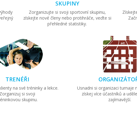
SKUPINY
 výhody
Zorganizujte si svoji sportovní skupinu,
Získejt
veřejný
získejte nové členy nebo protihráče, veďte si
Začn
přehledné statistiky.
TRENÉŘI
ORGANIZÁTO
lienty na své tréninky a lekce.
Usnadni si organizaci turnaje
Zorganizuj si svoji
získej více účastníků a uděle
réninkovou skupinu.
zajímavější.