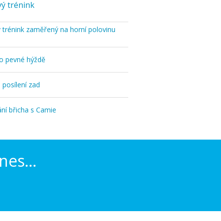
ý trénink
 trénink zaměřený na horní polovinu
ro pevné hýždě
 posílení zad
ání břicha s Camie
nes...