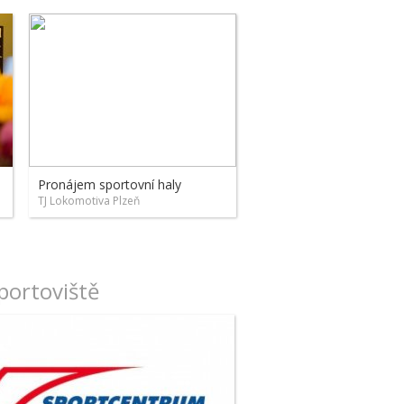
Pronájem sportovní haly
TJ Lokomotiva Plzeň
portoviště