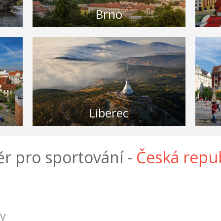
Brno
Liberec
r pro sportování -
Česká repu
dy