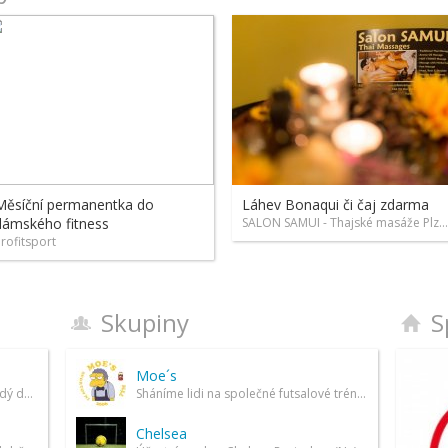
Měsíční permanentka do
Láhev Bonaqui či čaj zdarma
dámského fitness
SALON SAMUI - Thajské masáže Plzeň
rofitsport
Skupiny
S
Moe´s
Ahoj, hledám parťáka na kolo. Každý den mezi 16-17 vyrážím okolo Plzně. Chceš se přidat?
Sháníme lidi na společné futsalové tréninky v Plzni.
Chelsea