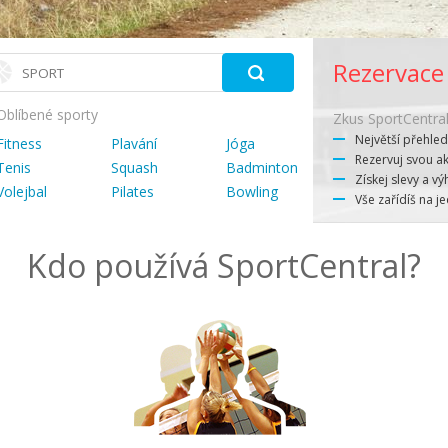
Rezervace
Oblíbené sporty
Zkus SportCentral
Největší přehled
Fitness
Plavání
Jóga
Rezervuj svou ak
Tenis
Squash
Badminton
Získej slevy a v
Volejbal
Pilates
Bowling
Vše zařídíš na 
Kdo používá SportCentral?