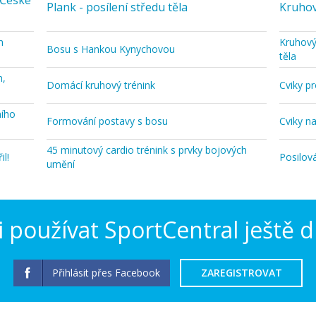
 České
Plank - posílení středu těla
Kruhov
m
Kruhový
Bosu s Hankou Kynychovou
těla
h,
Domácí kruhový trénink
Cviky p
ního
Formování postavy s bosu
Cviky na
45 minutový cardio trénink s prvky bojových
l!
Posilov
umění
 používat SportCentral ještě d
Přihlásit přes Facebook
ZAREGISTROVAT