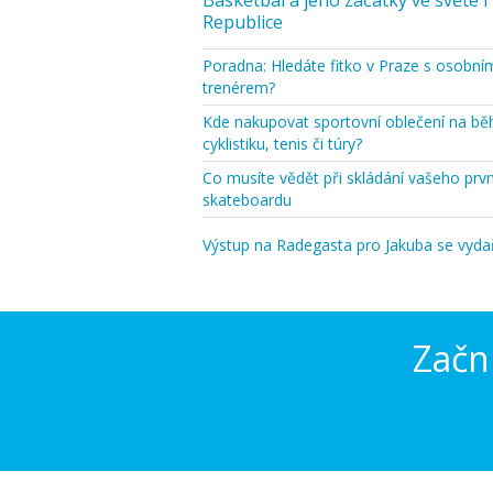
Basketbal a jeho začátky ve světe i
Republice
Poradna: Hledáte fitko v Praze s osobní
trenérem?
Kde nakupovat sportovní oblečení na bě
cyklistiku, tenis či túry?
Co musíte vědět při skládání vašeho prv
skateboardu
Výstup na Radegasta pro Jakuba se vydaři
Začni