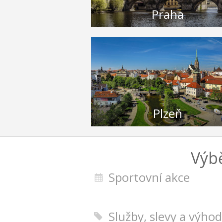
Praha
Plzeň
Výbě
Sportovní akce
Služby, slevy a výho