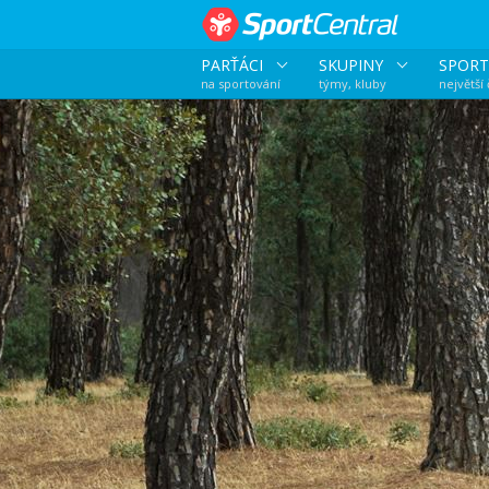
PARŤÁCI
SKUPINY
SPORT
na sportování
týmy, kluby
největší