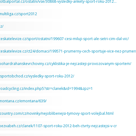
fotbalportal.cz/ostatni/vse/30868-vysledky-ankety-sport-roku-2012…
multiliga.cz/sport2012
z/
eskatelevize.cz/sport/ostatni/199607-cesi-miluji-sport-ale-setri-cim-dal-vic/
ceskatelevize.cz/ct24/domaci/199571-prumerny-cech-sportuje-vice-nez-prumern
pohardrahanskevrchoviny.cz/cyklistika-je-nejcasteji-provozovanym-sportem/
a.sportobchod.cz/vysledky-sport-roku-2012/
roadcycling.cz/index.php5?str=clanek&id=1994&zpz=1
.montana.cz/emontana/639/
eycountry.com/cz/novinky/nejoblibenejsi-tymovy-sport-volejbal.html
bezvabeh.cz/clanek/1107-sport-roku-2012-beh-ctvrty-nejcastejsi-v-cr