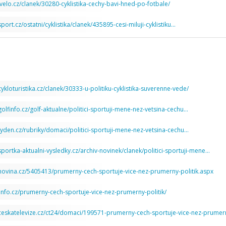
velo.cz/clanek/30280-cyklistika-cechy-bavi-hned-po-fotbale/
port.cz/ostatni/cyklistika/clanek/435895-cesi-miluji-cyklistiku…
ykloturistika.cz/clanek/30333-u-politiku-cyklistika-suverenne-vede/
olfinfo.cz/golf-aktualne/politici-sportuji-mene-nez-vetsina-cechu…
tyden.cz/rubriky/domaci/politici-sportuji-mene-nez-vetsina-cechu…
portka-aktualni-vysledky.cz/archiv-novinek/clanek/politici-sportuji-mene…
novina.cz/5405413/prumerny-cech-sportuje-vice-nez-prumerny-politik.aspx
info.cz/prumerny-cech-sportuje-vice-nez-prumerny-politik/
ceskatelevize.cz/ct24/domaci/199571-prumerny-cech-sportuje-vice-nez-prumern