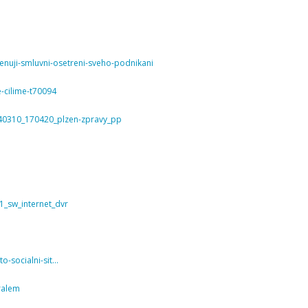
enuji-smluvni-osetreni-sveho-podnikani
-cilime-t70094
A140310_170420_plzen-zpravy_pp
1_sw_internet_dvr
o-socialni-sit…
ralem