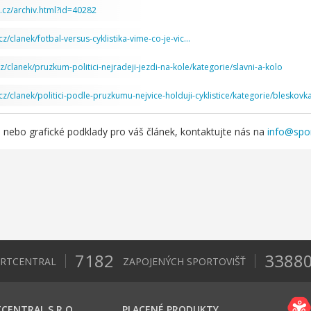
g.cz/archiv.html?id=40282
cz/clanek/fotbal-versus-cyklistika-vime-co-je-vic…
cz/clanek/pruzkum-politici-nejradeji-jezdi-na-kole/kategorie/slavni-a-kolo
cz/clanek/politici-podle-pruzkumu-nejvice-holduji-cyklistice/kategorie/bleskov
u nebo grafické podklady pro váš článek, kontaktujte nás na
info@spor
7182
3388
ORTCENTRAL
ZAPOJENÝCH SPORTOVIŠŤ
CENTRAL S.R.O.
PLACENÉ PRODUKTY