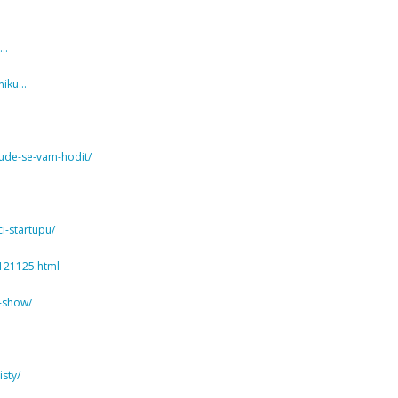
8…
cniku…
bude-se-vam-hodit/
ci-startupu/
0121125.html
p-show/
sty/