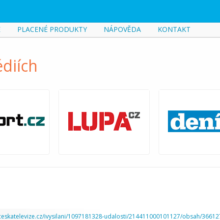
E
PLACENÉ PRODUKTY
NÁPOVĚDA
KONTAKT
diích
ceskatelevize.cz/ivysilani/1097181328-udalosti/214411000101127/obsah/36612