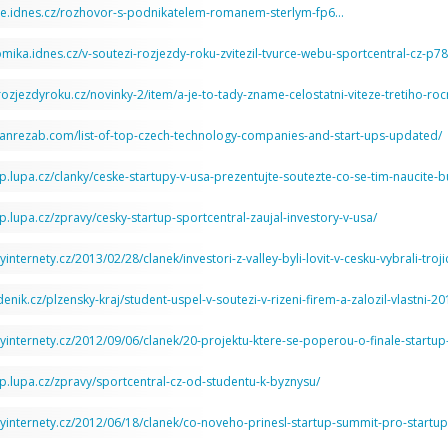
nce.idnes.cz/rozhovor-s-podnikatelem-romanem-sterlym-fp6…
omika.idnes.cz/v-soutezi-rozjezdy-roku-zvitezil-tvurce-webu-sportcentral-cz-p7
rozjezdyroku.cz/novinky-2/item/a-je-to-tady-zname-celostatni-viteze-tretiho-ro
janrezab.com/list-of-top-czech-technology-companies-and-start-ups-updated/
tup.lupa.cz/clanky/ceske-startupy-v-usa-prezentujte-soutezte-co-se-tim-naucite-
up.lupa.cz/zpravy/cesky-startup-sportcentral-zaujal-investory-v-usa/
yinternety.cz/2013/02/28/clanek/investori-z-valley-byli-lovit-v-cesku-vybrali-troji
enik.cz/plzensky-kraj/student-uspel-v-soutezi-v-rizeni-firem-a-zalozil-vlastni-2
tyinternety.cz/2012/09/06/clanek/20-projektu-ktere-se-poperou-o-finale-startu
up.lupa.cz/zpravy/sportcentral-cz-od-studentu-k-byznysu/
tyinternety.cz/2012/06/18/clanek/co-noveho-prinesl-startup-summit-pro-startupi