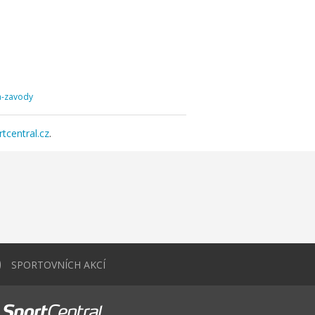
ka-zavody
tcentral.cz
.
0
SPORTOVNÍCH AKCÍ