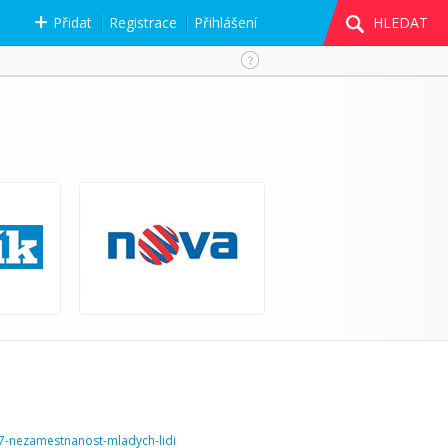
Přidat
Registrace
Přihlášení
HLEDAT
7-nezamestnanost-mladych-lidi