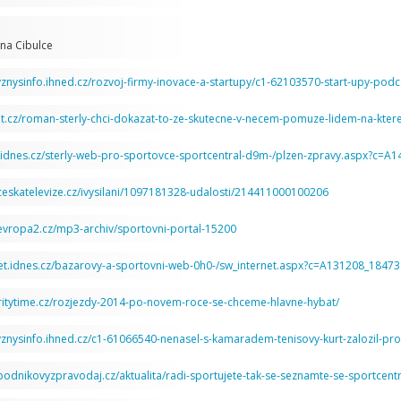
na Cibulce
yznysinfo.ihned.cz/rozvoj-firmy-inovace-a-startupy/c1-62103570-start-upy-podc
vit.cz/roman-sterly-chci-dokazat-to-ze-skutecne-v-necem-pomuze-lidem-na-ktere
n.idnes.cz/sterly-web-pro-sportovce-sportcentral-d9m-/plzen-zpravy.aspx?c=
ceskatelevize.cz/ivysilani/1097181328-udalosti/214411000100206
evropa2.cz/mp3-archiv/sportovni-portal-15200
net.idnes.cz/bazarovy-a-sportovni-web-0h0-/sw_internet.aspx?c=A131208_18473
britytime.cz/rozjezdy-2014-po-novem-roce-se-chceme-hlavne-hybat/
yznysinfo.ihned.cz/c1-61066540-nenasel-s-kamaradem-tenisovy-kurt-zalozil-prot
podnikovyzpravodaj.cz/aktualita/radi-sportujete-tak-se-seznamte-se-sportcent