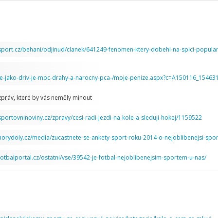
sport.cz/behani/odjinud/clanek/641249-fenomen-ktery-dobehl-na-spici-populari
ahne-jako-driv-je-moc-drahy-a-narocny-pca-/moje-penize.aspx?c=A150116_1546
zpráv, které by vás neměly minout
sportovninoviny.cz/zpravy/cesi-radi-jezdi-na-kole-a-sleduji-hokej/1159522
horydoly.cz/media/zucastnete-se-ankety-sport-roku-2014-o-nejoblibenejsi-spor
fotbalportal.cz/ostatni/vse/39542-je-fotbal-nejoblibenejsim-sportem-u-nas/