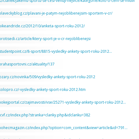
cz/clanek/jakemu-sportu-se-cesi-venuji-nejvice/kategorie/kolo-o-cem-se-mluvi
plaveckyblog.cz/plavani-je-patym-nejoblibenejsim-sportem-v-cr/
bikeandride.cz/2012/10/anketa-sport-roku-2012/
rotisedi.cz/article/ktery-sport-je-v-cr-nejoblibenejsi
studentpoint.cz/8-sport/8815-vysledky-ankety-sport-roku-2012…
prahasportovni.cz/aktuality/137
pozary.cz/novinka/509/vysledky-ankety-sport-roku-2012
kolopro.cz/-vysledky-ankety-sport-roku-2012.htm
hokejportal.cz/zajimavosti/vse/25271-vysledky-ankety-sport-roku-2012…
n.cvf.cz/index.php?stranka=clanky.php&idclanku=382
.nohecmagazin.cz/index.php?option=com_content&view=article&id=791…