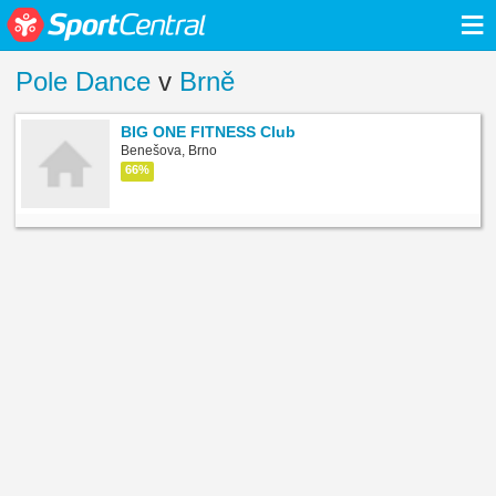
≡
Pole Dance
v
Brně
BIG ONE FITNESS Club
Benešova, Brno
66%