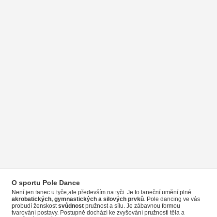
O sportu Pole Dance
Není jen tanec u tyče,ale především na tyči. Je to taneční umění plné
akrobatických, gymnastických a silových prvků
. Pole dancing ve vás
probudí ženskost
svůdnost
pružnost a sílu. Je zábavnou formou
tvarování postavy. Postupně dochází ke zvyšování pružnosti těla a