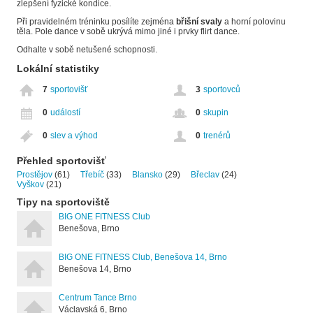
zlepšení fyzické kondice.
Při pravidelném tréninku posílíte zejména
břišní svaly
a horní polovinu
těla. Pole dance v sobě ukrývá mimo jiné i prvky flirt dance.
Odhalte v sobě netušené schopnosti.
Lokální statistiky
7
sportovišť
3
sportovců
0
událostí
0
skupin
0
slev a výhod
0
trenérů
Přehled sportovišť
Prostějov
(61)
Třebíč
(33)
Blansko
(29)
Břeclav
(24)
Vyškov
(21)
Tipy na sportoviště
BIG ONE FITNESS Club
Benešova, Brno
BIG ONE FITNESS Club, Benešova 14, Brno
Benešova 14, Brno
Centrum Tance Brno
Václavská 6, Brno