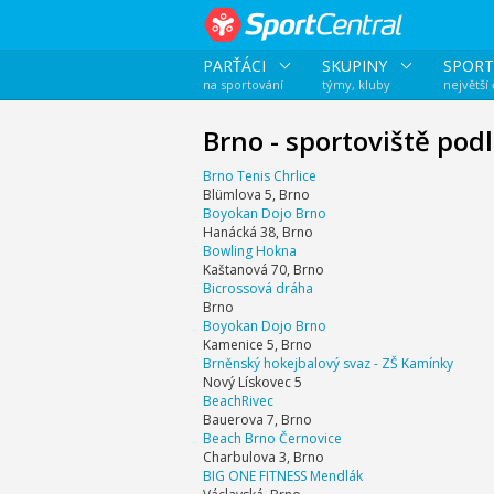
PARŤÁCI
SKUPINY
SPORT
na sportování
týmy, kluby
největší
Brno - sportoviště pod
Brno Tenis Chrlice
Blümlova 5, Brno
Boyokan Dojo Brno
Hanácká 38, Brno
Bowling Hokna
Kaštanová 70, Brno
Bicrossová dráha
Brno
Boyokan Dojo Brno
Kamenice 5, Brno
Brněnský hokejbalový svaz - ZŠ Kamínky
Nový Lískovec 5
BeachRivec
Bauerova 7, Brno
Beach Brno Černovice
Charbulova 3, Brno
BIG ONE FITNESS Mendlák