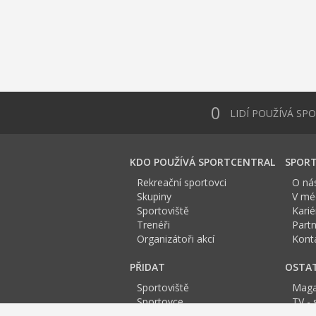
0
LIDÍ POUŽÍVÁ SP
KDO POUŽÍVÁ SPORTCENTRAL
SPORT
Rekreační sportovci
O ná
Skupiny
V méd
Sportoviště
Karié
Trenéři
Partn
Organizátoři akcí
Kont
PŘIDAT
OSTA
Sportoviště
Maga
Sportovce
TV - 
Skupinu
Anket