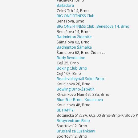
Václavská, Brno
Bailadora
Zelný Trh 14, Brno
BIG ONE FITNESS Club
Benešova, Brno
BIG ONE FITNESS Club, Benešova 14, Brno
Benešova 14, Brno
Badminton Židenice
Šámalova 62, Brno
Badminton Šámalka
Šámalova 62, Brno-Židenice
Body Revolution
Cejl 25, Brno
Boxing Club Brno
Cejl 107, Brno
Beachvolleyball Sokol Brno
Kounicova 20, Brno
Bowling Brno-Žebětín
Křivánkovo Náměstí 33a, Brno
Blue Star Brno - Kounicova
Kounicova 48, Brno
BE HAPPY!
Botanická 51/53A, 602 00 Brno-Brno-Královo P
Bobycentrum Brno
Sportovní 2, Brno
Bruslení za Lužánkami
Sportovní 2, Brno