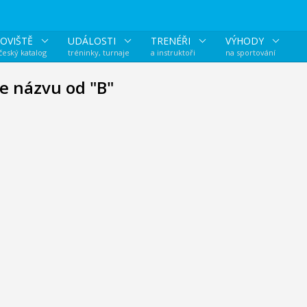
OVIŠTĚ
UDÁLOSTI
TRENÉŘI
VÝHODY
 český katalog
tréninky, turnaje
a instruktoři
na sportování
le názvu od "B"