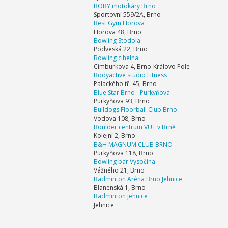
BOBY motokáry Brno
Sportovní 559/2A, Brno
Best Gym Horova
Horova 48, Brno
Bowling Stodola
Podveská 22, Brno
Bowling cihelna
Cimburkova 4, Brno-Královo Pole
Bodyactive studio Fitness
Palackého tř. 45, Brno
Blue Star Brno - Purkyňova
Purkyňova 93, Brno
Bulldogs Floorball Club Brno
Vodova 108, Brno
Boulder centrum VUT v Brně
Kolejní 2, Brno
B&H MAGNUM CLUB BRNO
Purkyňova 118, Brno
Bowling bar Vysočina
Vážného 21, Brno
Badminton Aréna Brno Jehnice
Blanenská 1, Brno
Badminton Jehnice
Jehnice