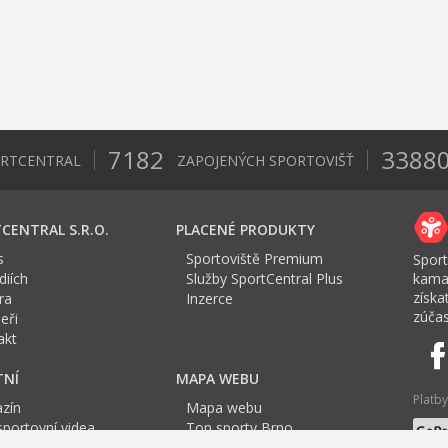
7182
3388
ORTCENTRAL
ZAPOJENÝCH SPORTOVIŠŤ
CENTRAL S.R.O.
PLACENÉ PRODUKTY
s
Sportoviště Premium
Sport
iích
Služby SportCentral Plus
kama
získ
ra
Inzerce
zúčas
eři
akt
TNÍ
MAPA WEBU
Platby
zín
Mapa webu
sportovní videa
Top sporty Brno
a Sport roku