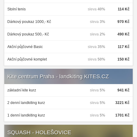
Stolní tenis
sleva
40%
114 Kč
Dárkový poukaz 1000,- Kč
sleva
3%
970 Kč
Dárkový poukaz 500,- Kč
sleva
2%
490 Kč
Akční půjčovné Basic
sleva
35%
117 Kč
Akční půjčovné komplet
sleva
50%
150 Kč
Kite centrum Praha - landkiting KITES.CZ
základní kite kurz
sleva
5%
941 Kč
2 denní landkiting kurz
sleva
5%
3221 Kč
1 denní landkiting kurz
sleva
5%
1701 Kč
SQUASH - HOLEŠOVICE