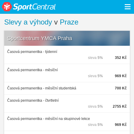
≡
Slevy a výhody
v
Praze
Sportcentrum YMCA Praha
Časová permanentka - týdenní
sleva
5%
352 Kč
Časová permanentka - měsíční
sleva
5%
969 Kč
Časová permanentka - měsíční studentská
700 Kč
Časová permanentka - čtvrtletní
sleva
5%
2755 Kč
Časová permanentka - měsíční na skupinové lekce
sleva
5%
969 Kč