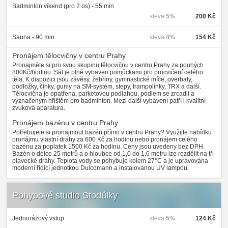
Badminton víkend (pro 2 os) - 55 min
sleva
5%
200 Kč
Sauna - 90 min
sleva
4%
154 Kč
Pronájem tělocvičny v centru Prahy
Pronajměte si pro svou skupinu tělocvičnu v centru Prahy za pouhých
800Kč/hodinu. Sál je plně vybaven pomůckami pro procvičení celého
těla. K dispozici jsou závěsy, žebřiny, gymnastické míče, overbaly,
podložky, činky, gumy na SM-systém, stepy, trampolínky, TRX a další.
Tělocvična je opatřena, parketovou podlahou, pódiem se zrcadli a
vyznačeným hřištěm pro badminton. Mezi další vybavení patří i kvalitní
zvuková aparatura.
Pronájem bazénu v centru Prahy
Potřebujete si pronajmout bazén přímo v centru Prahy? Využijte nabídku
pronájmu vlastní dráhy za 600 Kč za hodinu nebo pronájem celého
bazénu za poplatek 1500 Kč za hodinu. Ceny jsou uvedeny bez DPH.
Bazén o délce 25 metrů a o hloubce od 1,0 do 1,6 metru lze rozdělit na tři
plavecké dráhy. Teplota vody se pohybuje kolem 27°C a je upravována
moderní řídící jednotkou Dulcomann a instalovanou UV lampou.
Pohybové studio Stodůlky
Jednorázový vstup
sleva
5%
124 Kč