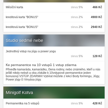
Měsíční karta
sleva
5%
466 Kč
kreditová karta "BONUS"
sleva
2%
4900 Kč
kreditová karta "BONUS"
sleva
2%
2940 Kč
Studio sedmé nebe
Jednotlivý vstup na jógu a power yogu
sleva
5%
128 Kč
Ke permanentce na 10 vstupů 1 vstup zdarma
Přiveďte kamaráda, kamarádku, člena rodiny, nebo známého, kteří u nás
ještě nikdy nebyli a oba získáte k 10vstupové permanentce jeden
bonusový VSTUP ZDARMA! Vybírat můžete z lekcí Body formingu, Jógy,
Power jógy či Vinyása jógy.
Minigolf Kotva
Permanentka na 5 vstupů
sleva
5%
428 Kč