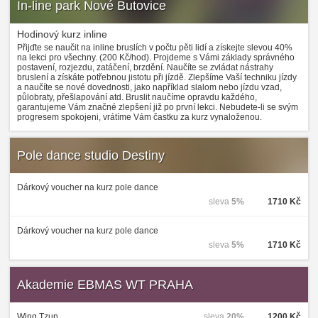
In-line park Nové Butovice
Hodinový kurz inline
Přijďte se naučit na inline bruslích v počtu pěti lidí a získejte slevou 40%
na lekci pro všechny. (200 Kč/hod). Projdeme s Vámi základy správného
postavení, rozjezdu, zatáčení, brzdění. Naučíte se zvládat nástrahy
bruslení a získáte potřebnou jistotu při jízdě. Zlepšíme Vaší techniku jízdy
a naučíte se nové dovednosti, jako například slalom nebo jízdu vzad,
půlobraty, přešlapování atd. Bruslit naučíme opravdu každého,
garantujeme Vám značné zlepšení již po první lekci. Nebudete-li se svým
progresem spokojeni, vrátíme Vám častku za kurz vynaloženou.
Pole dance studio Destiny
Dárkový voucher na kurz pole dance
sleva
5%
1710 Kč
Dárkový voucher na kurz pole dance
sleva
5%
1710 Kč
Akademie EBMAS WT PRAHA
Wing Tzun
sleva
20%
1200 Kč