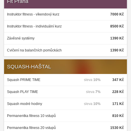
Fit Praha
Instruktor fitness - víkendový kurz
7000 Kč
Instruktor fitness - individuální kurz
8500 Kč
Závěsné systémy
1390 Kč
Cvičení na balančních pomůckách
1390 Kč
SQUASH-HAŠTAL
Squash PRIME TIME
sleva
10%
347 Kč
Squash PLAY TIME
sleva
7%
228 Kč
Squash modré hodiny
sleva
10%
171 Kč
Permanentka fitness 10 vstupů
810 Kč
Permanentka fitness 20 vstupů
1530 Kč