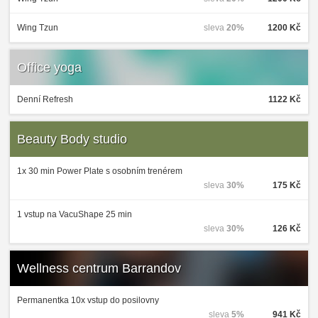
Wing Tzun
sleva
20%
1200 Kč
Office yoga
Denní Refresh
1122 Kč
Beauty Body studio
1x 30 min Power Plate s osobním trenérem
sleva
30%
175 Kč
1 vstup na VacuShape 25 min
sleva
30%
126 Kč
Wellness centrum Barrandov
Permanentka 10x vstup do posilovny
sleva
5%
941 Kč