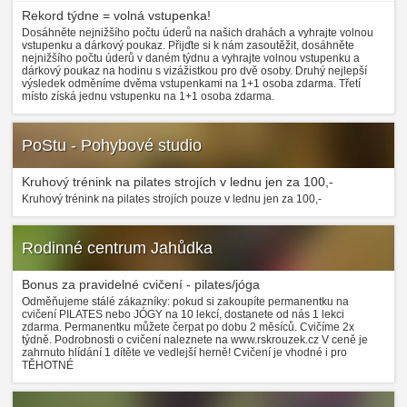
Rekord týdne = volná vstupenka!
Dosáhněte nejnižšího počtu úderů na našich drahách a vyhrajte volnou
vstupenku a dárkový poukaz. Přijďte si k nám zasoutěžit, dosáhněte
nejnižšího počtu úderů v daném týdnu a vyhrajte volnou vstupenku a
dárkový poukaz na hodinu s vizážistkou pro dvě osoby. Druhý nejlepší
výsledek odměníme dvěma vstupenkami na 1+1 osoba zdarma. Třetí
místo získá jednu vstupenku na 1+1 osoba zdarma.
PoStu - Pohybové studio
Kruhový trénink na pilates strojích v lednu jen za 100,-
Kruhový trénink na pilates strojích pouze v lednu jen za 100,-
Rodinné centrum Jahůdka
Bonus za pravidelné cvičení - pilates/jóga
Odměňujeme stálé zákazníky: pokud si zakoupíte permanentku na
cvičení PILATES nebo JÓGY na 10 lekcí, dostanete od nás 1 lekci
zdarma. Permanentku můžete čerpat po dobu 2 měsíců. Cvičíme 2x
týdně. Podrobnosti o cvičení naleznete na www.rskrouzek.cz V ceně je
zahrnuto hlídání 1 dítěte ve vedlejší herně! Cvičení je vhodné i pro
TĚHOTNÉ