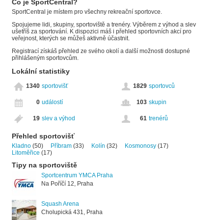
Co je SportCentral?
SportCentral je místem pro všechny rekreační sportovce.
Spojujeme lidi, skupiny, sportoviště a trenéry. Výběrem z výhod a slev
ušetříš za sportování. K dispozici máš i přehled sportovních akcí pro
veřejnost, kterých se můžeš aktivně účastnit.
Registrací získáš přehled ze svého okolí a další možnosti dostupné
přihlášeným sportovcům.
Lokální statistiky
1340
sportovišť
1829
sportovců
0
událostí
103
skupin
19
slev a výhod
61
trenérů
Přehled sportovišť
Kladno
(50)
Příbram
(33)
Kolín
(32)
Kosmonosy
(17)
Litoměřice
(17)
Tipy na sportoviště
Sportcentrum YMCA Praha
Na Poříčí 12, Praha
Squash Arena
Cholupická 431, Praha