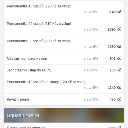
Permanentka 10 vstupů (120 Kč za vstup)
sleva
5%
1140 Kč
Permanentka 20 vstupů (110 Kč za vstup)
sleva
5%
2090 Kč
Permanentka 30 vstupů (100 Kč za vstup)
sleva
5%
2850 Kč
Měsíční neomezený vstup
sleva
5%
941 Kč
Jednorázový vstup do sauny
sleva
5%
133 Kč
Permanentka 10 vstupů do sauny (120 Kč za vstup)
sleva
5%
1140 Kč
Privátní sauna
sleva
5%
475 Kč
Squash Arena