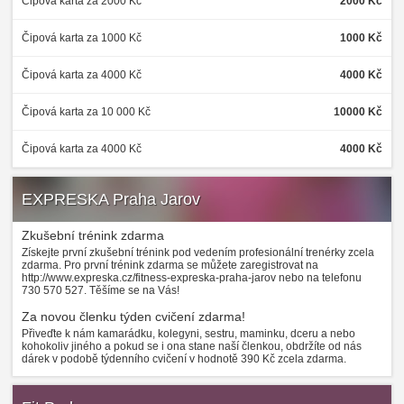
Čipová karta za 2000 Kč
2000 Kč
Čipová karta za 1000 Kč
1000 Kč
Čipová karta za 4000 Kč
4000 Kč
Čipová karta za 10 000 Kč
10000 Kč
Čipová karta za 4000 Kč
4000 Kč
EXPRESKA Praha Jarov
Zkušební trénink zdarma
Získejte první zkušební trénink pod vedením profesionální trenérky zcela
zdarma. Pro první trénink zdarma se můžete zaregistrovat na
http://www.expreska.cz/fitness-expreska-praha-jarov nebo na telefonu
730 570 527. Těšíme se na Vás!
Za novou členku týden cvičení zdarma!
Přiveďte k nám kamarádku, kolegyni, sestru, maminku, dceru a nebo
kohokoliv jiného a pokud se i ona stane naší členkou, obdržíte od nás
dárek v podobě týdenního cvičení v hodnotě 390 Kč zcela zdarma.