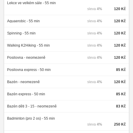
Lekce ve velkém sále - 55 min
sleva
4%
120 Kč
Aquaerobic - 55 min
sleva
4%
120 Kč
Spinning - 55 min
sleva
4%
120 Kč
Walking K2Hiking - 55 min
sleva
4%
120 Kč
Posilovna - neomezeně
sleva
4%
120 Kč
Posilovna express - 50 min
85 Kč
Bazén - neomezeně
sleva
4%
120 Kč
Bazén express - 50 min
85 Kč
Bazén děti 3 - 15 - neomezeně
83 Kč
Badminton (pro 2 os) - 55 min
sleva
4%
250 Kč