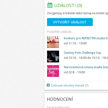
UDÁLOSTI (0)
Zorganizuj si trénink nebo turnaj na tomto s
VYTVOŘIT UDÁLOST
Proběhlé události
Konkurz pro REPRETÝM studia D
od
11.10. - 10:00
Destiny Pole Challenge Cup
od
10.10. - 16:00
do
10.10. - 18:
Narozeninová oslava studia Des
od
22.8. - 19:00
Zobrazit všechny minulé (7)
HODNOCENÍ
Tvoje hodnocení