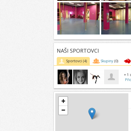
NAŠI SPORTOVCI
Sportovci
(4)
Skupiny
(0)
+ 1 
Při
+
−