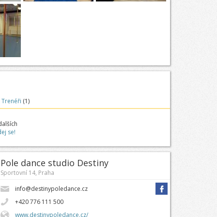
Trenéři
(1)
dalších
dej se!
Pole dance studio Destiny
Sportovní 14, Praha
info@destinypoledance.cz
+420 776 111 500
www.destinypoledance.cz/