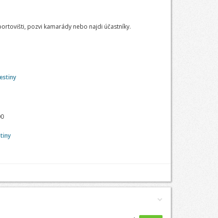
portovišti, pozvi kamarády nebo najdi účastníky.
estiny
00
tiny