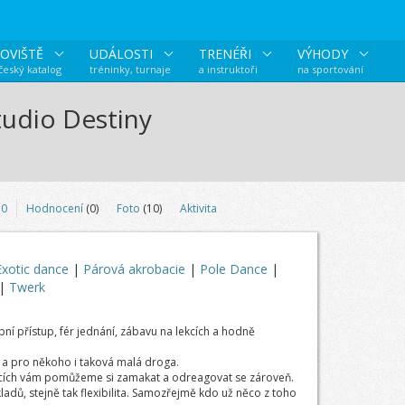
OVIŠTĚ
UDÁLOSTI
TRENÉŘI
VÝHODY
 český katalog
tréninky, turnaje
a instruktoři
na sportování
tudio Destiny
0
Hodnocení
(0)
Foto
(10)
Aktivita
Exotic dance
|
Párová akrobacie
|
Pole Dance
|
|
Twerk
ní přístup, fér jednání, zábavu na lekcích a hodně
ň a pro někoho i taková malá droga.
ekcích vám pomůžeme si zamakat a odreagovat se zároveň.
adů, stejně tak flexibilita. Samozřejmě kdo už něco z toho