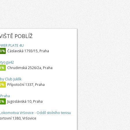
IŠTĚ POBLÍŽ
WER PLATE 4U
00%
Čáslavská 1793/15, Praha
tyoga42
9%
Chrudimská 2526/2a, Praha
by Club Juklík
0%
Přípotoční 1337, Praha
t Praha
2%
Jugoslávská 10, Praha
 Lokomotiva Vršovice - Oddíl stolního tenisu
ortovní 1380, Vršovice