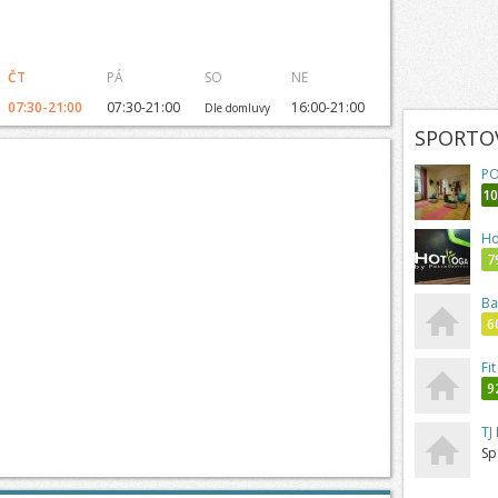
ČT
PÁ
SO
NE
07:30-21:00
07:30-21:00
16:00-21:00
Dle domluvy
SPORTOV
PO
1
Ho
7
Ba
6
Fi
9
TJ
Sp