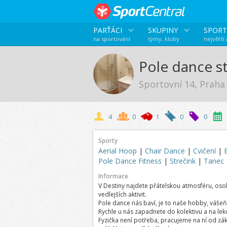
PARŤÁCI
SKUPINY
SPORT
na sportování
týmy, kluby
největší
Pole dance s
Sportovní 14, Praha
4
0
1
0
0
Sporty
Aerial Hoop
|
Chair Dance
|
Cvičení
|
Pole Dance Fitness
|
Strečink
|
Tanec
Informace
V Destiny najdete přátelskou atmosféru, osob
vedlejších aktivit.
Pole dance nás baví, je to naše hobby, váše
Rychle u nás zapadnete do kolektivu a na l
Fyzička není potřeba, pracujeme na ní od zákl