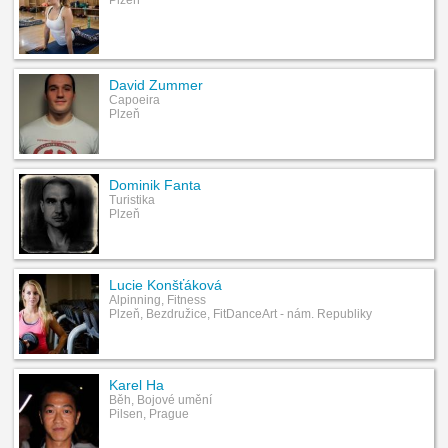
David Zummer
Capoeira
Plzeň
Dominik Fanta
Turistika
Plzeň
Lucie Konšťáková
Alpinning, Fitness
Plzeň, Bezdružice, FitDanceArt - nám. Republiky
Karel Ha
Běh, Bojové umění
Pilsen, Prague