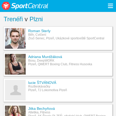
≡
Trenéři
v
Plzni
Roman Sterly
Běh, Cvičení
Zruč-Senec, Plzeň, Ukázkové sportoviště SportCentral
Adriana Murdžáková
Bosu, DeepWORK
Plzeň, QWERT Boxing Club, Fitness Husovka
lucie ŠTVÁNOVÁ
Roztleskávačky
Plzeň, TJ Lokomotiva Plzeň
Jitka Bechyňová
Atletika, Fitness
Plzeň, AK Škoda PLZEŇ, atletický klub, QWERT Boxing