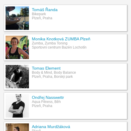
Tomáš Řanda
Bikepark
Plzeň, Praha
Monika Knotková ZUMBA Plzeň
Zumba, Zumba Toning
Sportovní centrum Bazén Lochotín
Tomas Element
Body & Mind, Body Balance
Plzeň, Praha, Borský park
Ondřej Nasswettr
Aqua Fitness, Běh
Plzeň, Praha
Adriana Murdžáková
Plzeň