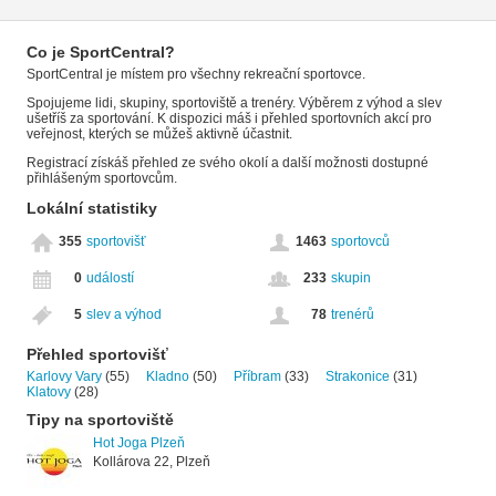
Co je SportCentral?
SportCentral je místem pro všechny rekreační sportovce.
Spojujeme lidi, skupiny, sportoviště a trenéry. Výběrem z výhod a slev
ušetříš za sportování. K dispozici máš i přehled sportovních akcí pro
veřejnost, kterých se můžeš aktivně účastnit.
Registrací získáš přehled ze svého okolí a další možnosti dostupné
přihlášeným sportovcům.
Lokální statistiky
355
sportovišť
1463
sportovců
0
událostí
233
skupin
5
slev a výhod
78
trenérů
Přehled sportovišť
Karlovy Vary
(55)
Kladno
(50)
Příbram
(33)
Strakonice
(31)
Klatovy
(28)
Tipy na sportoviště
Hot Joga Plzeň
Kollárova 22, Plzeň