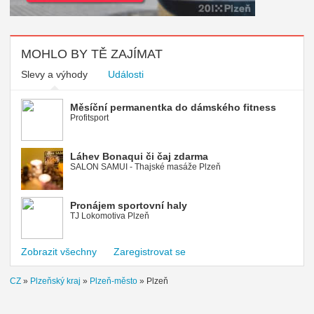
MOHLO BY TĚ ZAJÍMAT
Slevy a výhody
Události
Měsíční permanentka do dámského fitness
Profitsport
Láhev Bonaqui či čaj zdarma
SALON SAMUI - Thajské masáže Plzeň
Pronájem sportovní haly
TJ Lokomotiva Plzeň
Zobrazit všechny
Zaregistrovat se
CZ
»
Plzeňský kraj
»
Plzeň-město
»
Plzeň