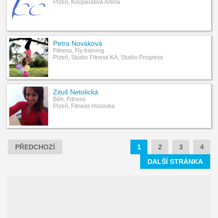
Plzeň, Kooperativa Arena
Petra Nováková
Fitness, Fly training
Plzeň, Studio Fitness KA, Studio Progress
Zituš Netolická
Běh, Fitness
Plzeň, Fitness Husovka
PŘEDCHOZÍ
1
2
3
4
DALŠÍ STRÁNKA