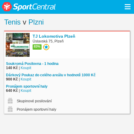
≡
Tenis
v
Plzni
TJ Lokomotiva Plzeň
Úslavská 75, Plzeň
83%
Soukromá Posilovna - 1 hodina
140 Kč
|
Koupit
Dárkový Poukaz do celého areálu v hodnotě 1000 Kč
900 Kč
|
Koupit
Pronájem sportovní haly
640 Kč
|
Koupit
Skupinové posilování
Pronájem sportovní haly