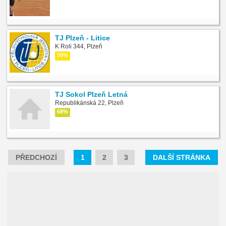
TJ Plzeň - Litice
K Roli 344, Plzeň
58%
TJ Sokol Plzeň Letná
Republikánská 22, Plzeň
68%
PŘEDCHOZÍ
1
2
3
DALŠÍ STRÁNKA