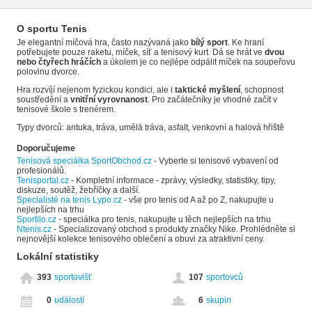
O sportu Tenis
Je elegantní míčová hra, často nazývaná jako
bílý sport
. Ke hraní
potřebujete pouze raketu, míček, síť a tenisový kurt. Dá se hrát ve
dvou
nebo čtyřech hráčích
a úkolem je co nejlépe odpálit míček na soupeřovu
polovinu dvorce.
Hra rozvíjí nejenom fyzickou kondici, ale i
taktické myšlení
, schopnost
soustředění a
vnitřní vyrovnanost
. Pro začátečníky je vhodné začít v
tenisové škole s trenérem.
Typy dvorců: antuka, tráva, umělá tráva, asfalt, venkovní a halová hřiště
Doporučujeme
Tenisová speciálka SportObchod.cz
- Vyberte si tenisové vybavení od
profesionálů.
Tenisportal.cz
- Kompletní informace - zprávy, výsledky, statistiky, tipy,
diskuze, soutěž, žebříčky a další.
Specialisté na tenis Lypo.cz
- vše pro tenis od A až po Z, nakupujte u
nejlepších na trhu
Sportilo.cz
- speciálka pro tenis, nakupujte u těch nejlepších na trhu
Ntenis.cz
- Specializovaný obchod s produkty značky Nike. Prohlédněte si
nejnovější kolekce tenisového oblečení a obuvi za atraktivní ceny.
Lokální statistiky
393
sportovišť
107
sportovců
0
událostí
6
skupin