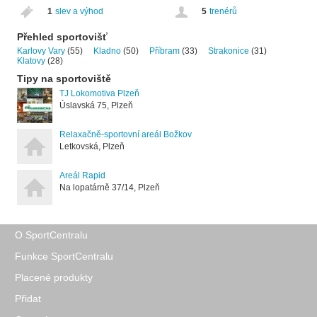
1
slev a výhod
5
trenérů
Přehled sportovišť
Karlovy Vary
(55)
Kladno
(50)
Příbram
(33)
Strakonice
(31)
Klatovy
(28)
Tipy na sportoviště
TJ Lokomotiva Plzeň
Úslavská 75, Plzeň
Relaxačně-sportovní areál Božkov
Letkovská, Plzeň
Areál Rapid
Na lopatárně 37/14, Plzeň
O SportCentralu
Funkce SportCentralu
Placené produkty
Přidat