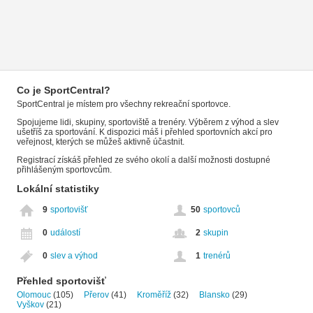
Co je SportCentral?
SportCentral je místem pro všechny rekreační sportovce.
Spojujeme lidi, skupiny, sportoviště a trenéry. Výběrem z výhod a slev
ušetříš za sportování. K dispozici máš i přehled sportovních akcí pro
veřejnost, kterých se můžeš aktivně účastnit.
Registrací získáš přehled ze svého okolí a další možnosti dostupné
přihlášeným sportovcům.
Lokální statistiky
9
sportovišť
50
sportovců
0
událostí
2
skupin
0
slev a výhod
1
trenérů
Přehled sportovišť
Olomouc
(105)
Přerov
(41)
Kroměříž
(32)
Blansko
(29)
Vyškov
(21)