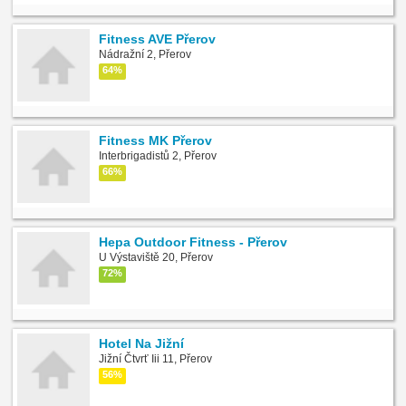
Fitness AVE Přerov
Nádražní 2, Přerov
64%
Fitness MK Přerov
Interbrigadistů 2, Přerov
66%
Hepa Outdoor Fitness - Přerov
U Výstaviště 20, Přerov
72%
Hotel Na Jižní
Jižní Čtvrť Iii 11, Přerov
56%