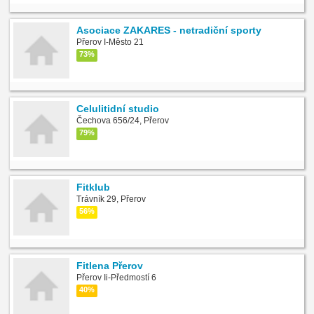
Asociace ZAKARES - netradiční sporty
Přerov I-Město 21
73%
Celulitidní studio
Čechova 656/24, Přerov
79%
Fitklub
Trávník 29, Přerov
56%
Fitlena Přerov
Přerov Ii-Předmostí 6
40%