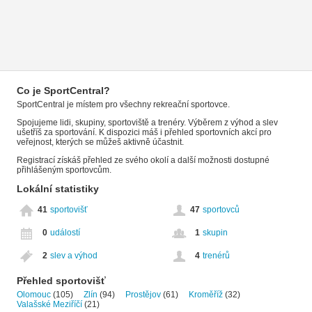
Co je SportCentral?
SportCentral je místem pro všechny rekreační sportovce.
Spojujeme lidi, skupiny, sportoviště a trenéry. Výběrem z výhod a slev
ušetříš za sportování. K dispozici máš i přehled sportovních akcí pro
veřejnost, kterých se můžeš aktivně účastnit.
Registrací získáš přehled ze svého okolí a další možnosti dostupné
přihlášeným sportovcům.
Lokální statistiky
41
sportovišť
47
sportovců
0
událostí
1
skupin
2
slev a výhod
4
trenérů
Přehled sportovišť
Olomouc
(105)
Zlín
(94)
Prostějov
(61)
Kroměříž
(32)
Valašské Meziříčí
(21)