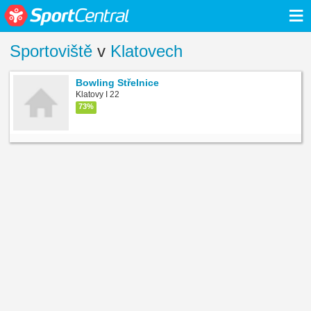
≡
Sportoviště
v
Klatovech
Bowling Střelnice
Klatovy I 22
73%