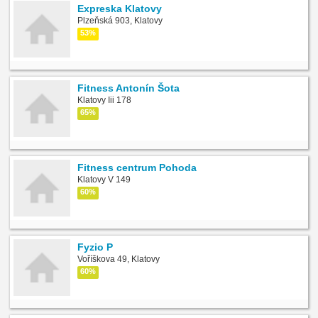
Expreska Klatovy
Plzeňská 903, Klatovy
53%
Fitness Antonín Šota
Klatovy Iii 178
65%
Fitness centrum Pohoda
Klatovy V 149
60%
Fyzio P
Voříškova 49, Klatovy
60%