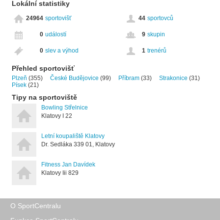
Lokální statistiky
24964
sportovišť
44
sportovců
0
událostí
9
skupin
0
slev a výhod
1
trenérů
Přehled sportovišť
Plzeň
(355)
České Budějovice
(99)
Příbram
(33)
Strakonice
(31)
Písek
(21)
Tipy na sportoviště
Bowling Střelnice
Klatovy I 22
Letní koupaliště Klatovy
Dr. Sedláka 339 01, Klatovy
Fitness Jan Davídek
Klatovy Iii 829
O SportCentralu