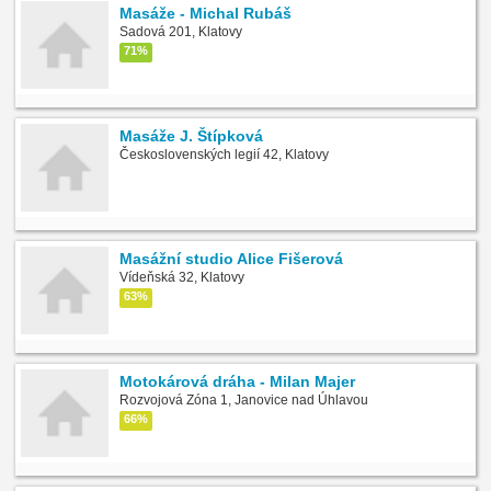
Masáže - Michal Rubáš
Sadová 201, Klatovy
71%
Masáže J. Štípková
Československých legií 42, Klatovy
Masážní studio Alice Fišerová
Vídeňská 32, Klatovy
63%
Motokárová dráha - Milan Majer
Rozvojová Zóna 1, Janovice nad Úhlavou
66%