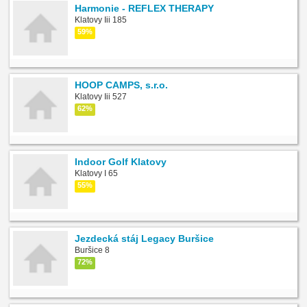
Harmonie - REFLEX THERAPY
Klatovy Iii 185
59%
HOOP CAMPS, s.r.o.
Klatovy Iii 527
62%
Indoor Golf Klatovy
Klatovy I 65
55%
Jezdecká stáj Legacy Buršice
Buršice 8
72%