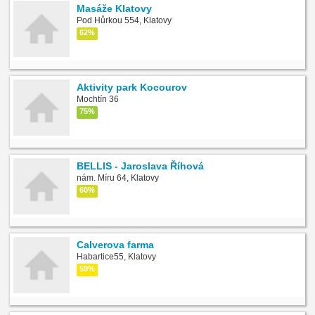
Masáže Klatovy
Pod Hůrkou 554, Klatovy
62%
Aktivity park Kocourov
Mochtín 36
75%
BELLIS - Jaroslava Říhová
nám. Míru 64, Klatovy
60%
Calverova farma
Habartice55, Klatovy
59%