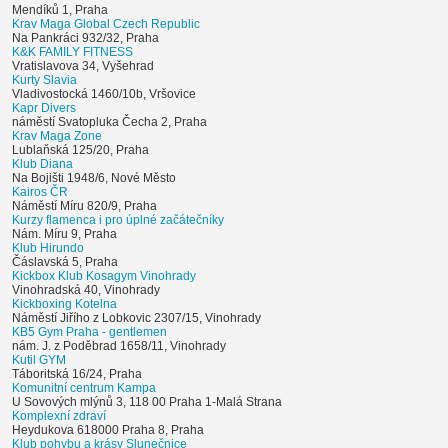
Mendíků 1, Praha
Krav Maga Global Czech Republic
Na Pankráci 932/32, Praha
K&K FAMILY FITNESS
Vratislavova 34, Vyšehrad
Kurty Slavia
Vladivostocká 1460/10b, Vršovice
Kapr Divers
náměstí Svatopluka Čecha 2, Praha
Krav Maga Zone
Lublaňská 125/20, Praha
Klub Diana
Na Bojišti 1948/6, Nové Město
Kairos ČR
Náměstí Míru 820/9, Praha
Kurzy flamenca i pro úplné začátečníky
Nám. Míru 9, Praha
Klub Hirundo
Čáslavská 5, Praha
Kickbox Klub Kosagym Vinohrady
Vinohradská 40, Vinohrady
Kickboxing Kotelna
Náměstí Jiřího z Lobkovic 2307/15, Vinohrady
KB5 Gym Praha - gentlemen
nám. J. z Poděbrad 1658/11, Vinohrady
Kutil GYM
Táboritská 16/24, Praha
Komunitní centrum Kampa
U Sovových mlýnů 3, 118 00 Praha 1-Malá Strana
Komplexní zdraví
Heydukova 618000 Praha 8, Praha
Klub pohybu a krásy Slunečnice