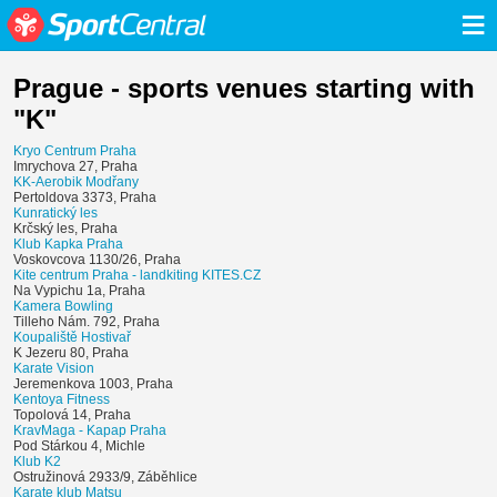
≡
Prague - sports venues starting with
"K"
Kryo Centrum Praha
Imrychova 27, Praha
KK-Aerobik Modřany
Pertoldova 3373, Praha
Kunratický les
Krčský les, Praha
Klub Kapka Praha
Voskovcova 1130/26, Praha
Kite centrum Praha - landkiting KITES.CZ
Na Vypichu 1a, Praha
Kamera Bowling
Tilleho Nám. 792, Praha
Koupaliště Hostivař
K Jezeru 80, Praha
Karate Vision
Jeremenkova 1003, Praha
Kentoya Fitness
Topolová 14, Praha
KravMaga - Kapap Praha
Pod Stárkou 4, Michle
Klub K2
Ostružinová 2933/9, Záběhlice
Karate klub Matsu