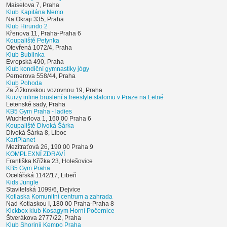
Maiselova 7, Praha
Klub Kapitána Nemo
Na Okraji 335, Praha
Klub Hirundo 2
Křenova 11, Praha-Praha 6
Koupaliště Petynka
Otevřená 1072/4, Praha
Klub Bublinka
Evropská 490, Praha
Klub kondiční gymnastiky jógy
Pernerova 558/44, Praha
Klub Pohoda
Za Žižkovskou vozovnou 19, Praha
Kurzy inline bruslení a freestyle slalomu v Praze na Letné
Letenské sady, Praha
KB5 Gym Praha - ladies
Wuchterlova 1, 160 00 Praha 6
Koupaliště Divoká Šárka
Divoká Šárka 8, Liboc
KartPlanet
Mezitraťová 26, 190 00 Praha 9
KOMPLEXNÍ ZDRAVÍ
Františka Křížka 23, Holešovice
KB5 Gym Praha
Ocelářská 1142/17, Libeň
Kids Jungle
Stavitelská 1099/6, Dejvice
Kotlaska Komunitní centrum a zahrada
Nad Kotlaskou I, 180 00 Praha-Praha 8
Kickbox klub Kosagym Horní Počernice
Štverákova 2777/22, Praha
Klub Shorinji Kempo Praha