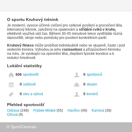
O sportu Kruhový trénink
Je moderní, vysoce účinné cvičení pro celkové posílení a procvičení těla.
Intervalový trénink, založený na opakování a
střídání cviků v kruhu
,
efektivně využívá váš čas. Během 30-45 minutové lekce vystřídáte různá
stanoviště, stroje nebo pomůcky pro posílení konkrétních partií.
Kruhový fitness
může probíhat individuálně nebo ve skupině, často i pod
vedením trenéra. Výhodou je jeho
rozmanitost
a přizpůsobení tréninku
na míru. Je vynikající na zpevnění těla, zlepšení fyzické kondice a k
redukci hmotnosti.
Lokální statistiky
606
sportovišť
0
sportovců
0
událostí
0
skupin
0
slev a výhod
0
trenérů
Přehled sportovišť
Ostrava
(248)
Frýdek-Místek
(55)
Havířov
(49)
Karviná
(39)
Orlová
(9)
O SportCentralu