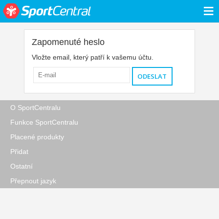
≡
Zapomenuté heslo
Vložte email, který patří k vašemu účtu.
O SportCentralu
Funkce SportCentralu
Placené produkty
Přidat
Ostatní
Přepnout jazyk