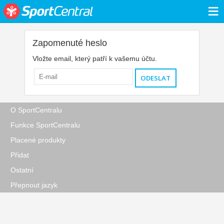
≡
Zapomenuté heslo
Vložte email, který patří k vašemu účtu.
O SportCentralu
Funkce SportCentralu
Placené produkty
Přidat
Ostatní
Přepnout jazyk