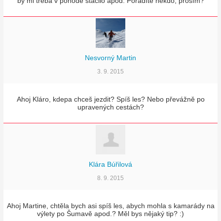
by mi třeba v pohodě stačilo apod. Poradíte někdo, prosím?
Nesvorný Martin
3. 9. 2015
Ahoj Kláro, kdepa chceš jezdit? Spíš les? Nebo převážně po
upravených cestách?
Klára Búřilová
8. 9. 2015
Ahoj Martine, chtěla bych asi spíš les, abych mohla s kamarády na
výlety po Šumavě apod.? Měl bys nějaký tip? :)