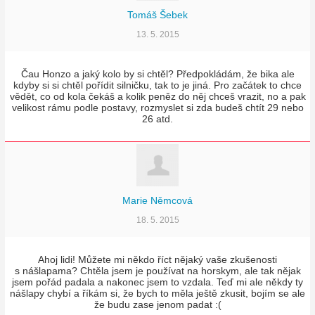
Tomáš Šebek
13. 5. 2015
Čau Honzo a jaký kolo by si chtěl? Předpokládám, že bika ale
kdyby si si chtěl pořídit silničku, tak to je jiná. Pro začátek to chce
vědět, co od kola čekáš a kolik peněz do něj chceš vrazit, no a pak
velikost rámu podle postavy, rozmyslet si zda budeš chtít 29 nebo
26 atd.
Marie Němcová
18. 5. 2015
Ahoj lidi! Můžete mi někdo říct nějaký vaše zkušenosti
s nášlapama? Chtěla jsem je používat na horskym, ale tak nějak
jsem pořád padala a nakonec jsem to vzdala. Teď mi ale někdy ty
nášlapy chybí a říkám si, že bych to měla ještě zkusit, bojím se ale
že budu zase jenom padat :(