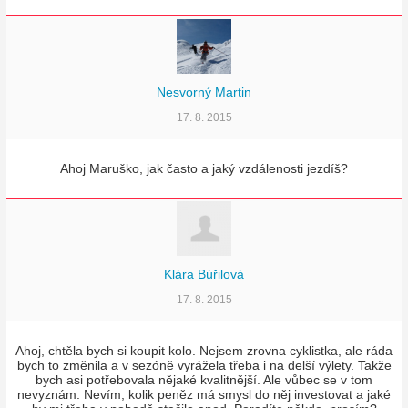
Nesvorný Martin
17. 8. 2015
Ahoj Maruško, jak často a jaký vzdálenosti jezdíš?
Klára Búřilová
17. 8. 2015
Ahoj, chtěla bych si koupit kolo. Nejsem zrovna cyklistka, ale ráda
bych to změnila a v sezóně vyrážela třeba i na delší výlety. Takže
bych asi potřebovala nějaké kvalitnější. Ale vůbec se v tom
nevyznám. Nevím, kolik peněz má smysl do něj investovat a jaké