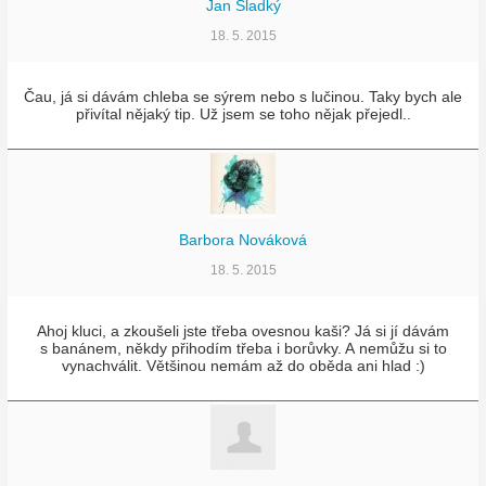
Jan Sladký
18. 5. 2015
Čau, já si dávám chleba se sýrem nebo s lučinou. Taky bych ale
přivítal nějaký tip. Už jsem se toho nějak přejedl..
Barbora Nováková
18. 5. 2015
Ahoj kluci, a zkoušeli jste třeba ovesnou kaši? Já si jí dávám
s banánem, někdy přihodím třeba i borůvky. A nemůžu si to
vynachválit. Většinou nemám až do oběda ani hlad :)