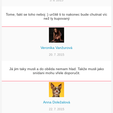
5. 6. 2015
Tome, fakt se toho neboj :) určitě ti to nakonec bude chutnat víc
než ty kupovaný
Veronika Vanžurová
20. 7. 2015
Já jim taky musli a do oběda nemam hlad. Takže musli jako
snídani mohu vřele doporučit.
Anna Doležalová
22. 7. 2015