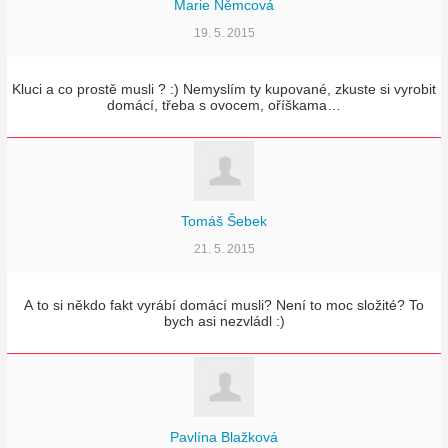
Marie Němcová
19. 5. 2015
Kluci a co prostě musli ? :) Nemyslím ty kupované, zkuste si vyrobit
domácí, třeba s ovocem, oříškama…
Tomáš Šebek
21. 5. 2015
A to si někdo fakt vyrábí domácí musli? Není to moc složité? To
bych asi nezvládl :)
Pavlína Blažková