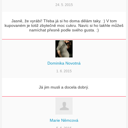
24. 5. 2015
Jasně, že vyrábí! Třeba já si ho doma dělám taky. :) V tom
kupovaném je totiž zbytečně moc cukru. Navíc si ho takhle můžeš
namíchat přesně podle svého gusta. :)
Dominika Novotná
1. 6. 2015
Já jim musli a docela dobrý.
Marie Němcová