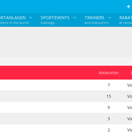
ORTANLAGEN
SPORTEVENTS
TRAINERS
RABA
here in the world
trainings, ...
and instructors
at venu
Antworten
7
Vo
15
Vo
9
Vo
3
Vo
2
Vo