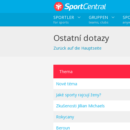
SPORTLER
GRUPPEN
SP
for sports
teams, clubs
anyw
Ostatní dotazy
Zurück auf die Hauptseite
Thema
Nové téma
Jaké sporty rajcují ženy?
Zkušenosti Jillian Michaels
Rokycany
Beroun