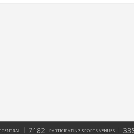
7182
33
TCENTRAL
PARTICIPATING SPORTS VENUES