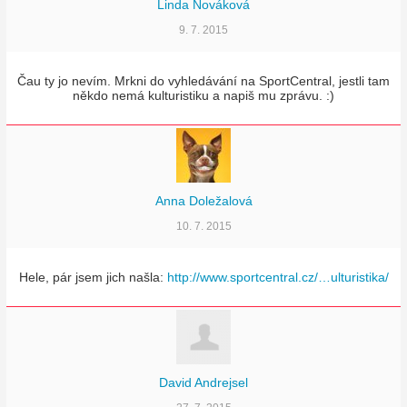
Linda Nováková
9. 7. 2015
Čau ty jo nevím. Mrkni do vyhledávání na SportCentral, jestli tam
někdo nemá kulturistiku a napiš mu zprávu. :)
Anna Doležalová
10. 7. 2015
Hele, pár jsem jich našla:
http://www.sportcentral.cz/…ulturistika/
David Andrejsel