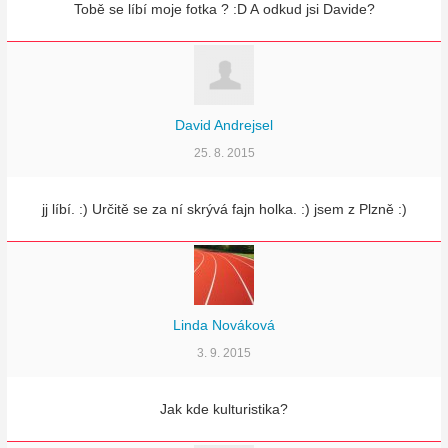
Tobě se líbí moje fotka ? :D A odkud jsi Davide?
David Andrejsel
25. 8. 2015
jj líbí. :) Určitě se za ní skrývá fajn holka. :) jsem z Plzně :)
Linda Nováková
3. 9. 2015
Jak kde kulturistika?