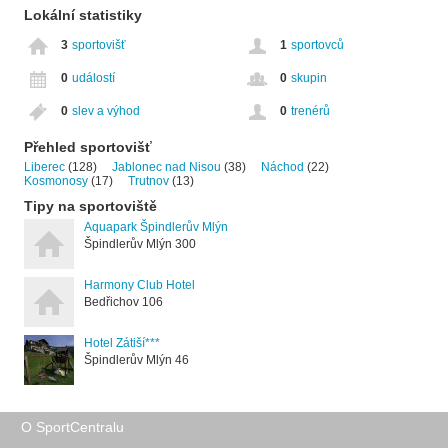
Lokální statistiky
3
sportovišť
1
sportovců
0
událostí
0
skupin
0
slev a výhod
0
trenérů
Přehled sportovišť
Liberec
(128)
Jablonec nad Nisou
(38)
Náchod
(22)
Kosmonosy
(17)
Trutnov
(13)
Tipy na sportoviště
Aquapark Špindlerův Mlýn
Špindlerův Mlýn 300
Harmony Club Hotel
Bedřichov 106
Hotel Zátiší***
Špindlerův Mlýn 46
O SportCentralu