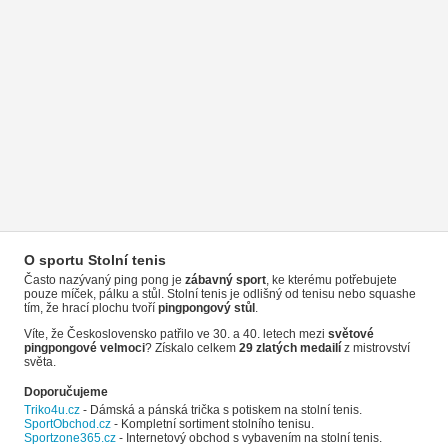
O sportu Stolní tenis
Často nazývaný ping pong je
zábavný sport
, ke kterému potřebujete
pouze míček, pálku a stůl. Stolní tenis je odlišný od tenisu nebo squashe
tím, že hrací plochu tvoří
pingpongový stůl
.
Víte, že Československo patřilo ve 30. a 40. letech mezi
světové
pingpongové velmoci
? Získalo celkem
29 zlatých medailí
z mistrovství
světa.
Doporučujeme
Triko4u.cz
- Dámská a pánská trička s potiskem na stolní tenis.
SportObchod.cz
- Kompletní sortiment stolního tenisu.
Sportzone365.cz
- Internetový obchod s vybavením na stolní tenis.