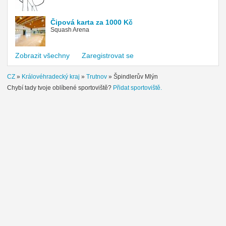
Čipová karta za 1000 Kč
Squash Arena
Zobrazit všechny
Zaregistrovat se
CZ
»
Královéhradecký kraj
»
Trutnov
»
Špindlerův Mlýn
Chybí tady tvoje oblíbené sportoviště?
Přidat sportoviště.