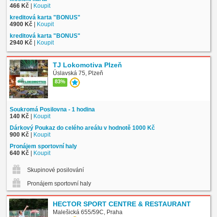
466 Kč
|
Koupit
kreditová karta "BONUS"
4900 Kč
|
Koupit
kreditová karta "BONUS"
2940 Kč
|
Koupit
TJ Lokomotiva Plzeň
Úslavská 75, Plzeň
83%
Soukromá Posilovna - 1 hodina
140 Kč
|
Koupit
Dárkový Poukaz do celého areálu v hodnotě 1000 Kč
900 Kč
|
Koupit
Pronájem sportovní haly
640 Kč
|
Koupit
Skupinové posilování
Pronájem sportovní haly
HECTOR SPORT CENTRE & RESTAURANT
Malešická 655/59C, Praha