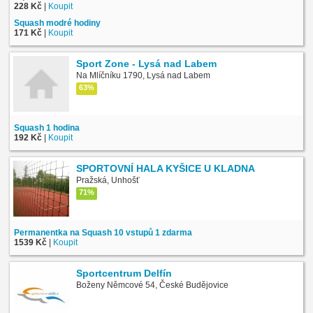
228 Kč
|
Koupit
Squash modré hodiny
171 Kč
|
Koupit
Sport Zone - Lysá nad Labem
Na Mlíčníku 1790, Lysá nad Labem
63%
Squash 1 hodina
192 Kč
|
Koupit
SPORTOVNÍ HALA KYŠICE U KLADNA
Pražská, Unhošť
71%
Permanentka na Squash 10 vstupů 1 zdarma
1539 Kč
|
Koupit
Sportcentrum Delfín
Boženy Němcové 54, České Budějovice