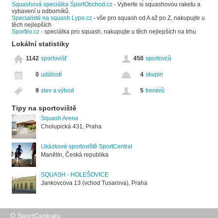
Squashová speciálka SportObchod.cz
- Vyberte si squashovou raketu a
vybavení u odborníků.
Specialisté na squash Lypo.cz
- vše pro squash od A až po Z, nakupujte u
těch nejlepších
Sportilo.cz
- speciálka pro squash, nakupujte u těch nejlepších na trhu
Lokální statistiky
1142
sportovišť
450
sportovců
0
událostí
4
skupin
9
slev a výhod
5
trenérů
Tipy na sportoviště
Squash Arena
Cholupická 431, Praha
Ukázkové sportoviště SportCentral
Manětín, Česká republika
SQUASH - HOLEŠOVICE
Jankovcova 13 (vchod Tusarova), Praha
O SportCentralu