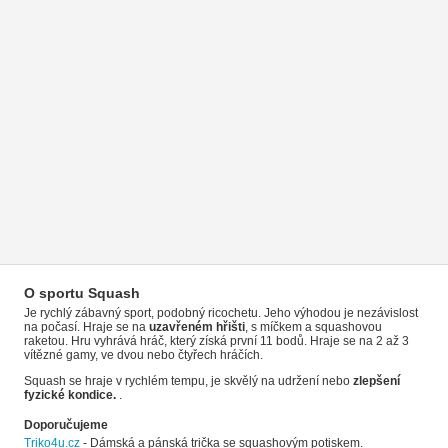
O sportu Squash
Je rychlý zábavný sport, podobný ricochetu. Jeho výhodou je nezávislost
na počasí. Hraje se na
uzavřeném hřišti
, s míčkem a squashovou
raketou. Hru vyhrává hráč, který získá první 11 bodů. Hraje se na 2 až 3
vítězné gamy, ve dvou nebo čtyřech hráčích.
Squash se hraje v rychlém tempu, je skvělý na udržení nebo
zlepšení
fyzické kondice.
.
Doporučujeme
Triko4u.cz
- Dámská a pánská trička se squashovým potiskem.