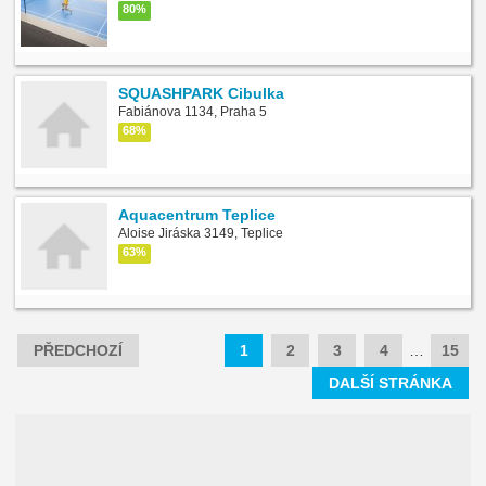
80%
SQUASHPARK Cibulka
Fabiánova 1134, Praha 5
68%
Aquacentrum Teplice
Aloise Jiráska 3149, Teplice
63%
PŘEDCHOZÍ
1
2
3
4
…
15
DALŠÍ STRÁNKA