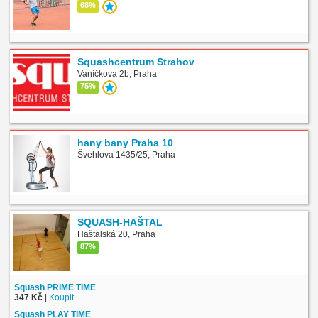
68%
Squashcentrum Strahov
Vaníčkova 2b, Praha
75%
hany bany Praha 10
Švehlova 1435/25, Praha
SQUASH-HAŠTAL
Haštalská 20, Praha
87%
Squash PRIME TIME
347 Kč
|
Koupit
Squash PLAY TIME