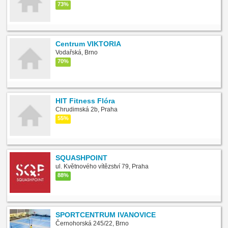
73%
Centrum VIKTORIA
Vodařská, Brno
70%
HIT Fitness Flóra
Chrudimská 2b, Praha
55%
SQUASHPOINT
ul. Květnového vítězství 79, Praha
88%
SPORTCENTRUM IVANOVICE
Černohorská 245/22, Brno