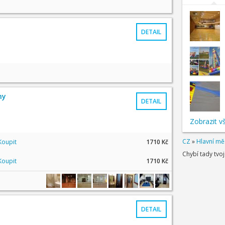
DETAIL
ny
DETAIL
Zobrazit v
CZ
»
Hlavní mě
Koupit
1710 Kč
Chybí tady tvo
Koupit
1710 Kč
DETAIL