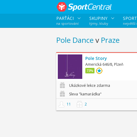
PARŤÁCI
SKUPINY
SPORT
na sportování
týmy, kluby
největší
Pole Dance
v
Praze
Pole Story
Americká 646/8, Plzeň
73%
Ukázkové lekce zdarma
Sleva "kamarádka"
11
2