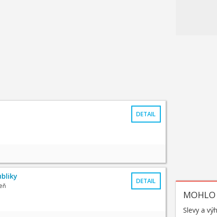
DETAIL
bliky
DETAIL
eň
MOHLO 
Slevy a vý