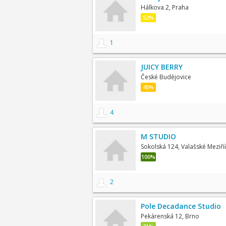
Hálkova 2, Praha
52%
1
JUICY BERRY
České Budějovice
45%
4
M STUDIO
Sokolská 124, Valašské Meziříč
100%
2
Pole Decadance Studio
Pekárenská 12, Brno