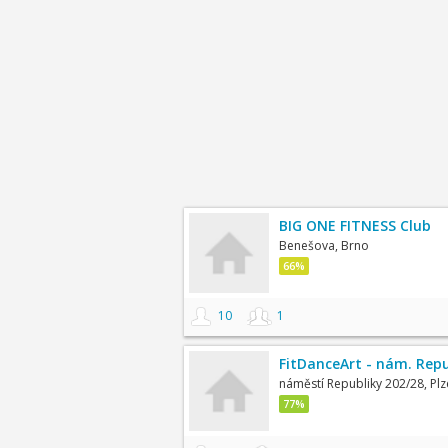
BIG ONE FITNESS Club
Benešova, Brno
66%
10
1
FitDanceArt - nám. Repu
náměstí Republiky 202/28, Plz
77%