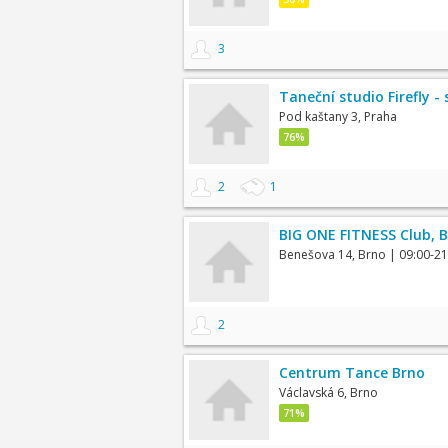
3
Taneční studio Firefly 
Pod kaštany 3, Praha
76%
2
1
BIG ONE FITNESS Club, B
Benešova 14, Brno
| 09:00-21
2
Centrum Tance Brno
Václavská 6, Brno
71%