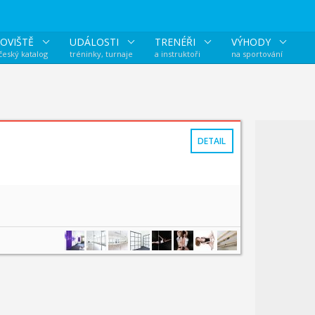
OVIŠTĚ
UDÁLOSTI
TRENÉŘI
VÝHODY
 český katalog
tréninky, turnaje
a instruktoři
na sportování
DETAIL