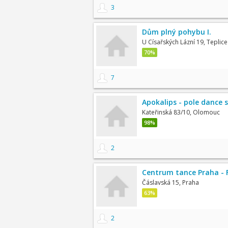
3
Dům plný pohybu I.
U Císařských Lázní 19, Teplice
70%
7
Apokalips - pole dance 
Kateřinská 83/10, Olomouc
98%
2
Centrum tance Praha - 
Čáslavská 15, Praha
63%
2