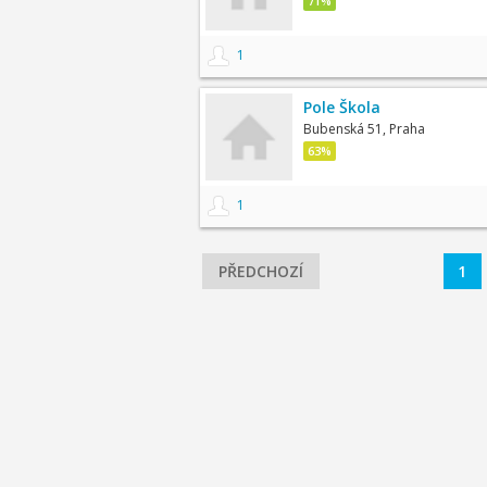
71%
1
Pole Škola
Bubenská 51, Praha
63%
1
PŘEDCHOZÍ
1