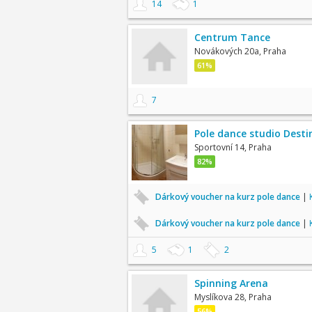
14
1
Centrum Tance
Novákových 20a, Praha
61%
7
Pole dance studio Desti
Sportovní 14, Praha
82%
Dárkový voucher na kurz pole dance
|
Dárkový voucher na kurz pole dance
|
5
1
2
Spinning Arena
Myslíkova 28, Praha
56%