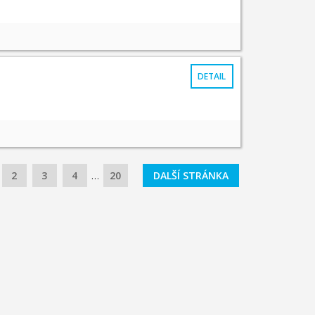
DETAIL
2
3
4
…
20
DALŠÍ STRÁNKA