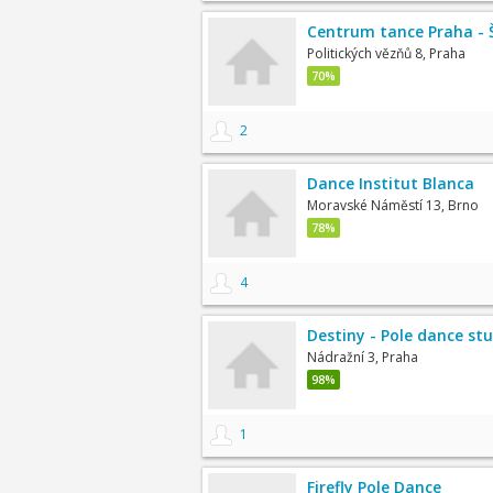
Centrum tance Praha -
Politických vězňů 8, Praha
70%
2
Dance Institut Blanca
Moravské Náměstí 13, Brno
78%
4
Destiny - Pole dance st
Nádražní 3, Praha
98%
1
Firefly Pole Dance