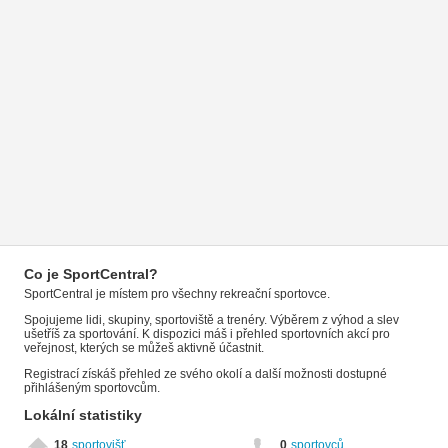
Co je SportCentral?
SportCentral je místem pro všechny rekreační sportovce.
Spojujeme lidi, skupiny, sportoviště a trenéry. Výběrem z výhod a slev
ušetříš za sportování. K dispozici máš i přehled sportovních akcí pro
veřejnost, kterých se můžeš aktivně účastnit.
Registrací získáš přehled ze svého okolí a další možnosti dostupné
přihlášeným sportovcům.
Lokální statistiky
18
sportovišť
0
sportovců