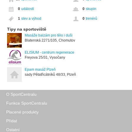
0
událostí
0
skupin
1
slev a výhod
0
trenérů
Tipy na sportoviště
Masáže balzám pro tělo i duši
Blatenská 2271/105, Chomutov
ELISIUM - centrum regenerace
Freyova 25/31, Vysočany
Epam masáž Plzeň
sady Pětatřicátníků 48/33, Plzeň
O SportCentralu
Funkce SportCentralu
Placené produkty
Přidat
Ostatní