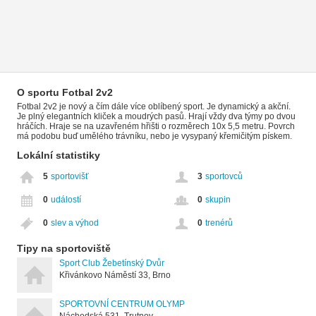
O sportu Fotbal 2v2
Fotbal 2v2 je nový a čím dále více oblíbený sport. Je dynamický a akční.
Je plný elegantních kliček a moudrých pasů. Hrají vždy dva týmy po dvou
hráčích. Hraje se na uzavřeném hřišti o rozměrech 10x 5,5 metru. Povrch
má podobu buď umělého trávníku, nebo je vysypaný křemičitým pískem.
Lokální statistiky
5
sportovišť
3
sportovců
0
událostí
0
skupin
0
slev a výhod
0
trenérů
Tipy na sportoviště
Sport Club Žebetínský Dvůr
Křivánkovo Náměstí 33, Brno
SPORTOVNÍ CENTRUM OLYMP
Náchodská 531, Trutnov