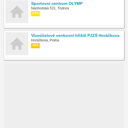
Sportovní centrum OLYMP
Náchodská 531, Trutnov
57%
Víceúčelové venkovní hřiště PJZŠ Horáčkova
Horáčkova, Praha
45%