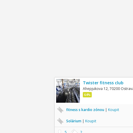
Twister fitness club
Ahepjukova 12, 70200 Ostrava
64%
fitness s kardio zónou
|
Koupit
Solárium
|
Koupit
5
2