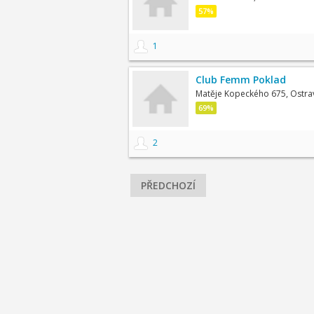
57%
1
Club Femm Poklad
Matěje Kopeckého 675, Ostra
69%
2
PŘEDCHOZÍ