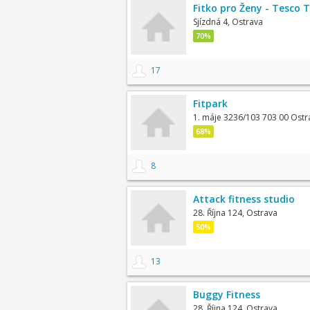
Fitko pro Ženy - Tesco 
Sjízdná 4, Ostrava
70%
17
Fitpark
1. máje 3236/103 703 00 Ostra
68%
8
Attack fitness studio
28. Října 124, Ostrava
50%
13
Buggy Fitness
28. Října 124, Ostrava