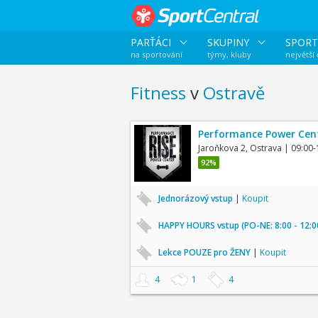
PARŤÁCI
SKUPINY
SPORT
na sportování
týmy, kluby
největší
Fitness
v
Ostravě
Performance Power Cen
Jaroňkova 2, Ostrava
| 09:00-
92%
Jednorázový vstup
|
Koupit
HAPPY HOURS vstup (PO-NE: 8:00 - 12:0
Lekce POUZE pro ŽENY
|
Koupit
4
1
4