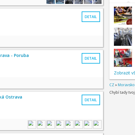
DETAIL
rava - Poruba
DETAIL
Zobrazit v
CZ
»
Moravskos
Chybí tady tvo
ká Ostrava
DETAIL