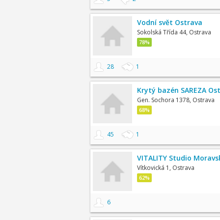
Vodní svět Ostrava
Sokolská Třída 44, Ostrava
78%
28
1
Krytý bazén SAREZA Ost
Gen. Sochora 1378, Ostrava
68%
45
1
VITALITY Studio Moravs
Vítkovická 1, Ostrava
62%
6