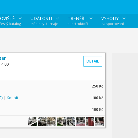
OVIŠTĚ
UDÁLOSTI
TRENÉŘI
VÝHODY
 český katalog
tréninky, turnaje
a instruktoři
na sportování
ter
DETAIL
14:00
250 Kč
0)
|
Koupit
100 Kč
100 Kč