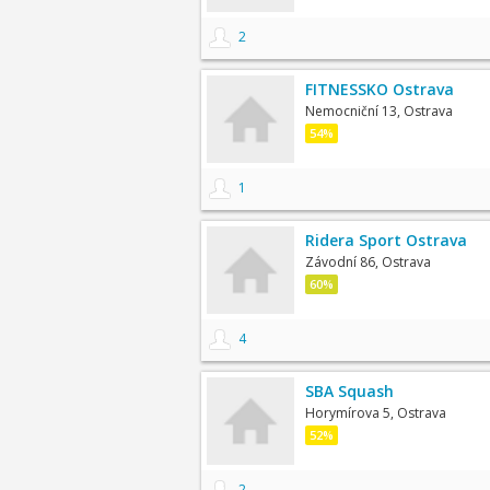
2
FITNESSKO Ostrava
Nemocniční 13, Ostrava
54%
1
Ridera Sport Ostrava
Závodní 86, Ostrava
60%
4
SBA Squash
Horymírova 5, Ostrava
52%
2