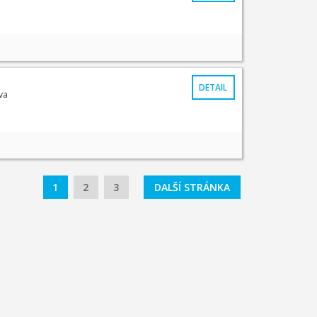
DETAIL
va
1
2
3
DALŠÍ STRÁNKA