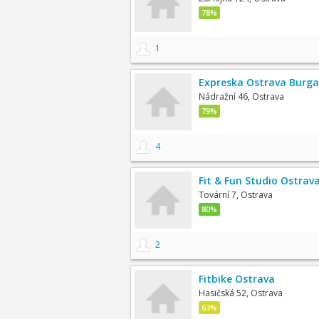
78%
1
Expreska Ostrava Burga
Nádražní 46, Ostrava
79%
4
Fit & Fun Studio Ostrav
Tovární 7, Ostrava
80%
2
Fitbike Ostrava
Hasičská 52, Ostrava
63%