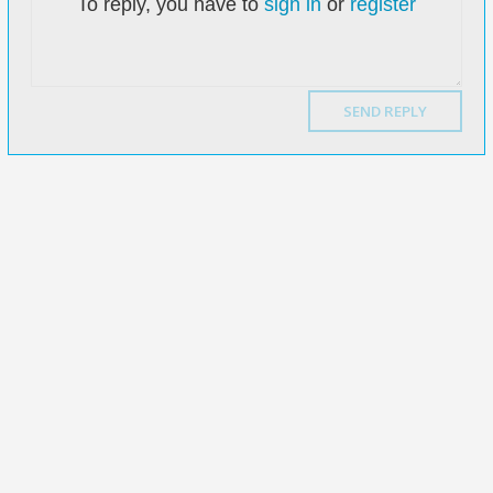
To reply, you have to
sign in
or
register