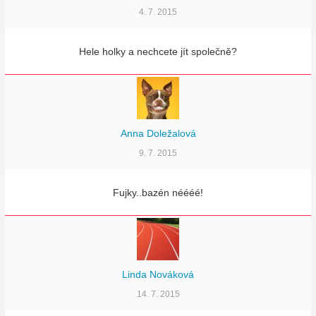
4. 7. 2015
Hele holky a nechcete jít společně?
Anna Doležalová
9. 7. 2015
Fujky..bazén néééé!
Linda Nováková
14. 7. 2015