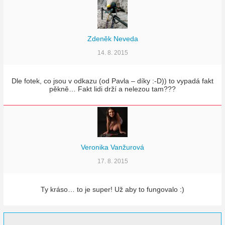
Zdeněk Neveda
14. 8. 2015
Dle fotek, co jsou v odkazu (od Pavla – díky :-D)) to vypadá fakt
pěkně… Fakt lidi drží a nelezou tam???
Veronika Vanžurová
17. 8. 2015
Ty kráso… to je super! Už aby to fungovalo :)