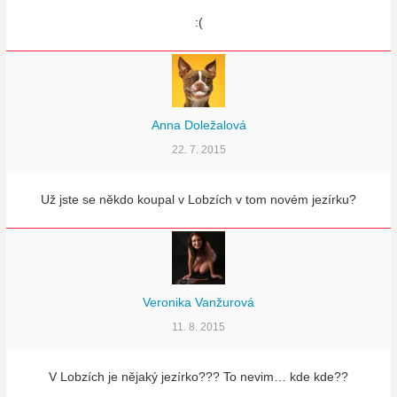
:(
Anna Doležalová
22. 7. 2015
Už jste se někdo koupal v Lobzích v tom novém jezírku?
Veronika Vanžurová
11. 8. 2015
V Lobzích je nějaký jezírko??? To nevim… kde kde??