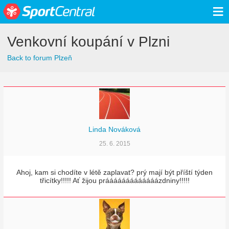
≡
Venkovní koupání v Plzni
Back to forum Plzeň
Linda Nováková
25. 6. 2015
Ahoj, kam si chodíte v létě zaplavat? prý mají být příští týden
třicítky!!!!! Ať žijou prááááááááááá­áázdniny!!!!!