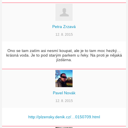
Petra Zrzavá
12. 8. 2015
Ono se tam zatím asi nesmí koupat, ale je to tam moc hezký…
krásná voda. Je to pod starým parkem u řeky. Na proti je nějaká
jízdárna.
Pavel Novák
12. 8. 2015
http://plzensky.denik.cz/…0150709.html