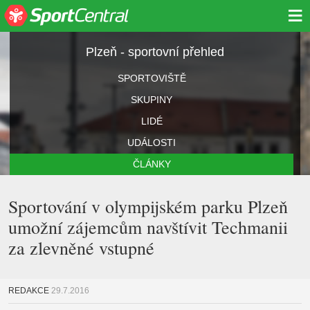
≡
Plzeň - sportovní přehled
SPORTOVIŠTĚ
SKUPINY
LIDÉ
UDÁLOSTI
ČLÁNKY
Sportování v olympijském parku Plzeň
umožní zájemcům navštívit Techmanii
za zlevněné vstupné
REDAKCE
29.7.2016