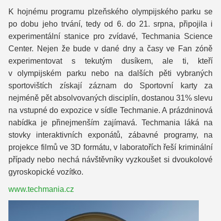
K hojnému programu plzeňského olympijského parku se
po dobu jeho trvání, tedy od 6. do 21. srpna, připojila i
experimentální stanice pro zvídavé, Techmania Science
Center. Nejen že bude v dané dny a časy ve Fan zóně
experimentovat s tekutým dusíkem, ale ti, kteří
v olympijském parku nebo na dalších pěti vybraných
sportovištích získají záznam do Sportovní karty za
nejméně pět absolvovaných disciplín, dostanou 31% slevu
na vstupné do expozice v sídle Techmanie. A prázdninová
nabídka je přinejmenším zajímavá. Techmania láká na
stovky interaktivních exponátů, zábavné programy, na
projekce filmů ve 3D formátu, v laboratořích řeší kriminální
případy nebo nechá návštěvníky vyzkoušet si dvoukolové
gyroskopické vozítko.
www.techmania.cz