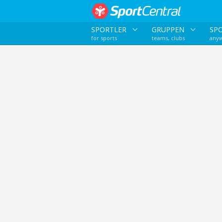
SPORTLER
GRUPPEN
SP
for sports
teams, clubs
anyw