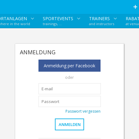
ORTANLAGEN
SPORTEVENTS
TRAINERS
RABA
here in the world
trainings, ...
and instructors
at venu
ANMELDUNG
Anmeldung per Facebook
oder
Passwort vergessen