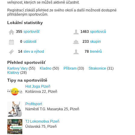
veřejnost, kterých se můžeš aktivně účastnit.
Registrací získáš přehled ze svého okolí a další možnosti dostupné
přihlášeným sportovcům.
Lokální statistiky
355
sportovišť
1463
sportovců
0
událostí
233
skupin
14
slev a výhod
78
trenérů
Přehled sportovišť
Karlovy Vary
(55)
Kladno
(50)
Příbram
(33)
Strakonice
(31)
Klatovy
(28)
Tipy na sportoviště
Hot Joga Plzeň
Kollárova 22, Plzeň
Profitsport
Náměstí T.G. Masaryka 25, Plzeň
TJ Lokomotiva Plzeň
Úslavská 75, Plzeň