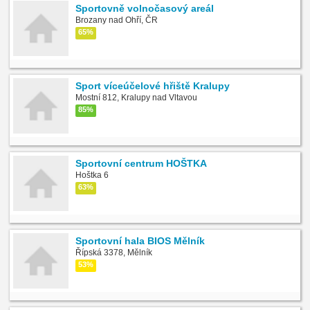
Sportovně volnočasový areál
Brozany nad Ohří, ČR
65%
Sport víceúčelové hřiště Kralupy
Mostní 812, Kralupy nad Vltavou
85%
Sportovní centrum HOŠTKA
Hoštka 6
63%
Sportovní hala BIOS Mělník
Řípská 3378, Mělník
53%