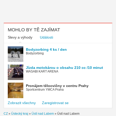
MOHLO BY TĚ ZAJÍMAT
Slevy a výhody
Události
Bodyzorbing 4 ks / den
Bodyzorbing
Jízda motokárou o obsahu 210 cc /10 minut
WASABI KART ARENA
Pronájem tělocvičny v centru Prahy
Sportcentrum YMCA Praha
Zobrazit všechny
Zaregistrovat se
CZ
»
Ústecký kraj
»
Ústí nad Labem
»
Ústí nad Labem