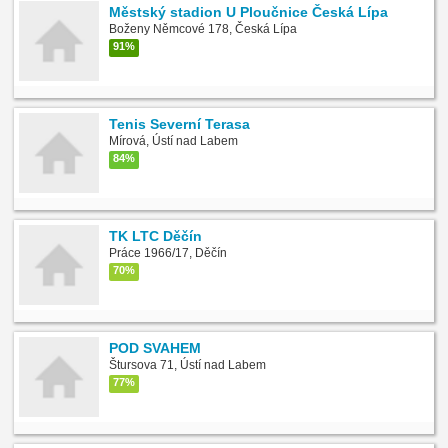
Městský stadion U Ploučnice Česká Lípa
Boženy Němcové 178, Česká Lípa
91%
Tenis Severní Terasa
Mírová, Ústí nad Labem
84%
TK LTC Děčín
Práce 1966/17, Děčín
70%
POD SVAHEM
Štursova 71, Ústí nad Labem
77%