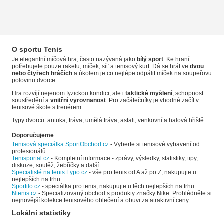
O sportu Tenis
Je elegantní míčová hra, často nazývaná jako
bílý sport
. Ke hraní
potřebujete pouze raketu, míček, síť a tenisový kurt. Dá se hrát ve
dvou
nebo čtyřech hráčích
a úkolem je co nejlépe odpálit míček na soupeřovu
polovinu dvorce.
Hra rozvíjí nejenom fyzickou kondici, ale i
taktické myšlení
, schopnost
soustředění a
vnitřní vyrovnanost
. Pro začátečníky je vhodné začít v
tenisové škole s trenérem.
Typy dvorců: antuka, tráva, umělá tráva, asfalt, venkovní a halová hřiště
Doporučujeme
Tenisová speciálka SportObchod.cz
- Vyberte si tenisové vybavení od
profesionálů.
Tenisportal.cz
- Kompletní informace - zprávy, výsledky, statistiky, tipy,
diskuze, soutěž, žebříčky a další.
Specialisté na tenis Lypo.cz
- vše pro tenis od A až po Z, nakupujte u
nejlepších na trhu
Sportilo.cz
- speciálka pro tenis, nakupujte u těch nejlepších na trhu
Ntenis.cz
- Specializovaný obchod s produkty značky Nike. Prohlédněte si
nejnovější kolekce tenisového oblečení a obuvi za atraktivní ceny.
Lokální statistiky