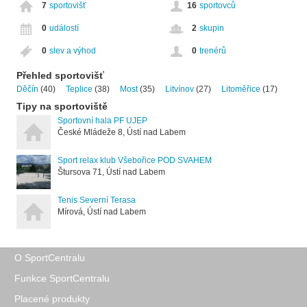
7
sportovišť
16
sportovců
0
událostí
2
skupin
0
slev a výhod
0
trenérů
Přehled sportovišť
Děčín
(40)
Teplice
(38)
Most
(35)
Litvínov
(27)
Litoměřice
(17)
Tipy na sportoviště
Sportovní hala PF UJEP
České Mládeže 8, Ústí nad Labem
Sport relax klub Všebořice POD SVAHEM
Štursova 71, Ústí nad Labem
Tenis Severní Terasa
Mírová, Ústí nad Labem
O SportCentralu
Funkce SportCentralu
Placené produkty