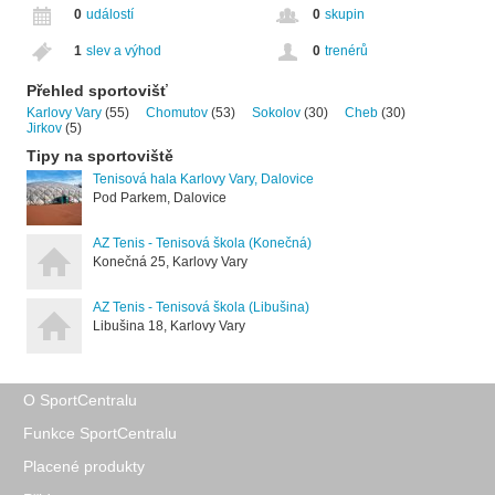
0
událostí
0
skupin
1
slev a výhod
0
trenérů
Přehled sportovišť
Karlovy Vary
(55)
Chomutov
(53)
Sokolov
(30)
Cheb
(30)
Jirkov
(5)
Tipy na sportoviště
Tenisová hala Karlovy Vary, Dalovice
Pod Parkem, Dalovice
AZ Tenis - Tenisová škola (Konečná)
Konečná 25, Karlovy Vary
AZ Tenis - Tenisová škola (Libušina)
Libušina 18, Karlovy Vary
O SportCentralu
Funkce SportCentralu
Placené produkty