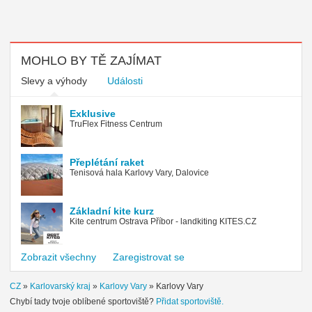
MOHLO BY TĚ ZAJÍMAT
Slevy a výhody
Události
Exklusive
TruFlex Fitness Centrum
Přeplétání raket
Tenisová hala Karlovy Vary, Dalovice
Základní kite kurz
Kite centrum Ostrava Příbor - landkiting KITES.CZ
Zobrazit všechny
Zaregistrovat se
CZ
»
Karlovarský kraj
»
Karlovy Vary
»
Karlovy Vary
Chybí tady tvoje oblíbené sportoviště?
Přidat sportoviště.