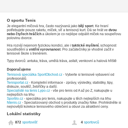
O sportu Tenis
Je elegantní míčová hra, často nazývaná jako
bílý sport
. Ke hraní
potřebujete pouze raketu, míček, síť a tenisový kurt. Dá se hrát ve
dvou
nebo čtyřech hráčích
a úkolem je co nejlépe odpálit míček na soupeřovu
polovinu dvorce.
Hra rozvíjí nejenom fyzickou kondici, ale i
taktické myšlení
, schopnost
soustředění a
vnitřní vyrovnanost
. Pro začátečníky je vhodné začít v
tenisové škole s trenérem.
Typy dvorců: antuka, tráva, umělá tráva, asfalt, venkovní a halová hřiště
Doporučujeme
Tenisová speciálka SportObchod.cz
- Vyberte si tenisové vybavení od
profesionálů.
Tenisportal.cz
- Kompletní informace - zprávy, výsledky, statistiky, tipy,
diskuze, soutěž, žebříčky a další.
Specialisté na tenis Lypo.cz
- vše pro tenis od A až po Z, nakupujte u
nejlepších na trhu
Sportilo.cz
- speciálka pro tenis, nakupujte u těch nejlepších na trhu
Ntenis.cz
- Specializovaný obchod s produkty značky Nike. Prohlédněte si
nejnovější kolekce tenisového oblečení a obuvi za atraktivní ceny.
Lokální statistiky
872
sportovišť
4
sportovců