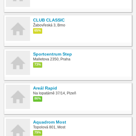
CLUB CLASSIC
Žabovřeská 3, Brno
65%
Sportcentrum Step
Malletova 2350, Praha
73%
Areál Rapid
Na lopatárně 37/14, Plzeň
86%
Aquadrom Most
Topolová 801, Most
79%