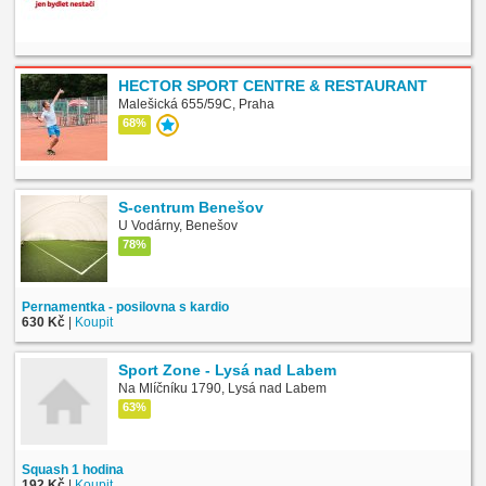
HECTOR SPORT CENTRE & RESTAURANT
Malešická 655/59C, Praha
68%
S-centrum Benešov
U Vodárny, Benešov
78%
Pernamentka - posilovna s kardio
630 Kč
|
Koupit
Sport Zone - Lysá nad Labem
Na Mlíčníku 1790, Lysá nad Labem
63%
Squash 1 hodina
192 Kč
|
Koupit