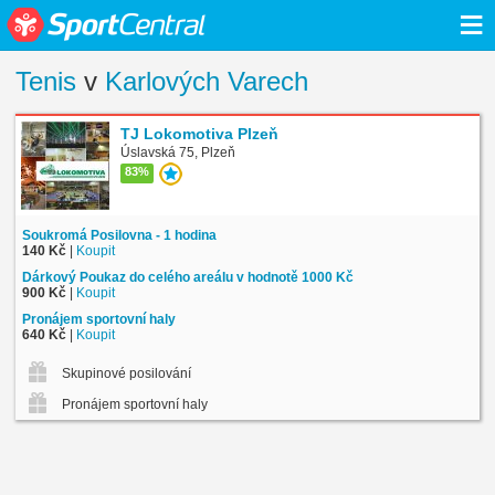
≡
Tenis
v
Karlových Varech
TJ Lokomotiva Plzeň
Úslavská 75, Plzeň
83%
Soukromá Posilovna - 1 hodina
140 Kč
|
Koupit
Dárkový Poukaz do celého areálu v hodnotě 1000 Kč
900 Kč
|
Koupit
Pronájem sportovní haly
640 Kč
|
Koupit
Skupinové posilování
Pronájem sportovní haly