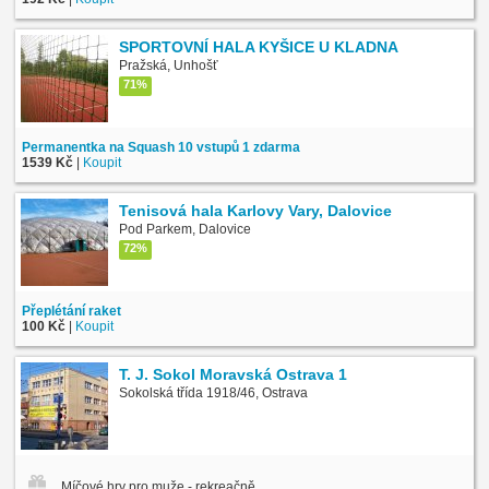
SPORTOVNÍ HALA KYŠICE U KLADNA
Pražská, Unhošť
71%
Permanentka na Squash 10 vstupů 1 zdarma
1539 Kč
|
Koupit
Tenisová hala Karlovy Vary, Dalovice
Pod Parkem, Dalovice
72%
Přeplétání raket
100 Kč
|
Koupit
T. J. Sokol Moravská Ostrava 1
Sokolská třída 1918/46, Ostrava
Míčové hry pro muže - rekreačně