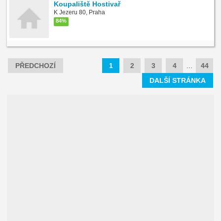
Koupaliště Hostivař
K Jezeru 80, Praha
84%
PŘEDCHOZÍ
1
2
3
4
…
44
DALŠÍ STRÁNKA