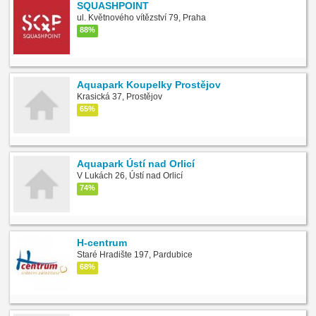
SQUASHPOINT
ul. Květnového vítězství 79, Praha
88%
Aquapark Koupelky Prostějov
Krasická 37, Prostějov
65%
Aquapark Ústí nad Orlicí
V Lukách 26, Ústí nad Orlicí
74%
H-centrum
Staré Hradište 197, Pardubice
68%