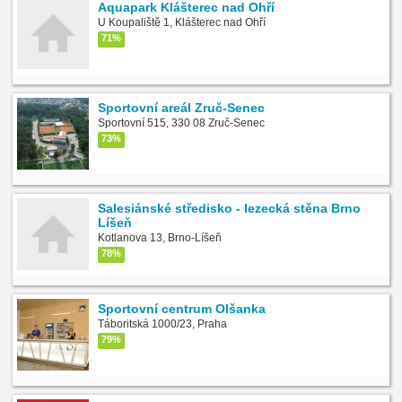
Aquapark Klášterec nad Ohří
U Koupaliště 1, Klášterec nad Ohří
71%
Sportovní areál Zruč-Senec
Sportovní 515, 330 08 Zruč-Senec
73%
Salesiánské středisko - lezecká stěna Brno
Líšeň
Kotlanova 13, Brno-Líšeň
78%
Sportovní centrum Olšanka
Táboritská 1000/23, Praha
79%