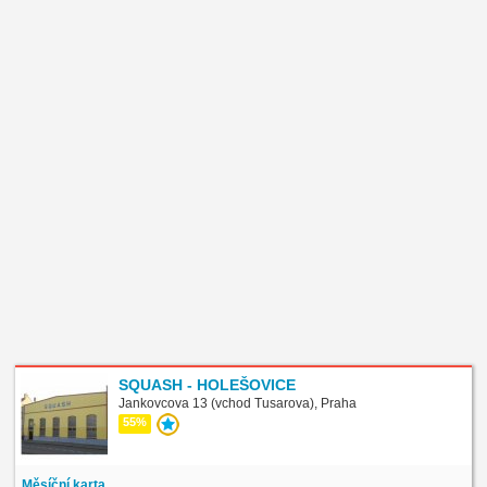
SQUASH - HOLEŠOVICE
Jankovcova 13 (vchod Tusarova), Praha
55%
Měsíční karta