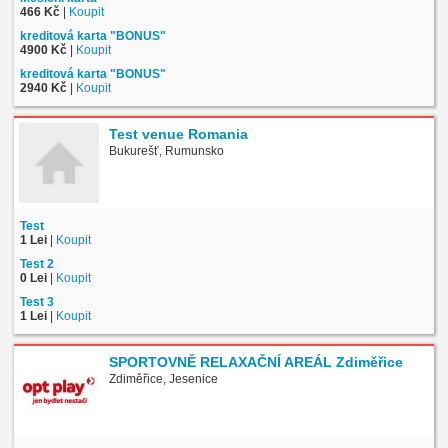
466 Kč
|
Koupit
kreditová karta "BONUS"
4900 Kč
|
Koupit
kreditová karta "BONUS"
2940 Kč
|
Koupit
Test venue Romania
Bukurešť, Rumunsko
Test
1 Lei
|
Koupit
Test 2
0 Lei
|
Koupit
Test 3
1 Lei
|
Koupit
SPORTOVNĚ RELAXAČNÍ AREÁL Zdiměřice
Zdiměřice, Jesenice