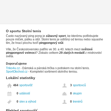
O sportu Stolní tenis
Často nazývaný ping pong je
zábavný sport
, ke kterému potřebujete
pouze míček, pálku a stůl. Stolní tenis je odlišný od tenisu nebo squashe
tím, že hrací plochu tvoří
pingpongový stůl
.
Víte, že Československo patřilo ve 30. a 40. letech mezi
světové
pingpongové velmoci
? Získalo celkem
29 zlatých medailí
z mistrovství
světa.
Doporučujeme
Triko4u.cz
- Dámská a pánská trička s potiskem na stolní tenis.
SportObchod.cz
- Kompletní sortiment stolního tenisu.
Lokální statistiky
464
sportovišť
3
sportovců
0
událostí
0
skupin
0
slev a výhod
0
trenérů
Přehled sportovišť