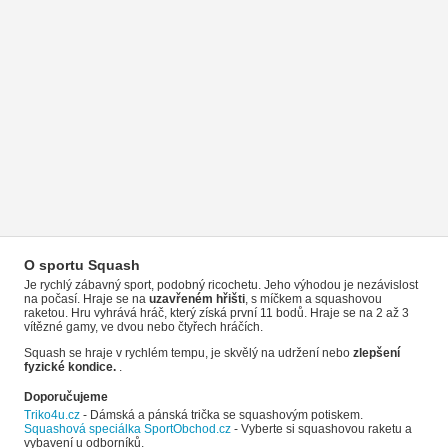
O sportu Squash
Je rychlý zábavný sport, podobný ricochetu. Jeho výhodou je nezávislost
na počasí. Hraje se na
uzavřeném hřišti
, s míčkem a squashovou
raketou. Hru vyhrává hráč, který získá první 11 bodů. Hraje se na 2 až 3
vítězné gamy, ve dvou nebo čtyřech hráčích.
Squash se hraje v rychlém tempu, je skvělý na udržení nebo
zlepšení
fyzické kondice.
.
Doporučujeme
Triko4u.cz
- Dámská a pánská trička se squashovým potiskem.
Squashová speciálka SportObchod.cz
- Vyberte si squashovou raketu a
vybavení u odborníků.