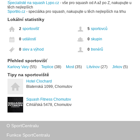
Specialisté na squash Lypo.cz
- vše pro squash od A až po Z, nakupujte u
těch nejlepších
Sportilo.cz
- speciálka pro squash, nakupujte u těch nejlepších na trhu
Lokální statistiky
2
sportovišť
5
sportovců
0
událostí
0
skupin
0
slev a výhod
0
trenérů
Přehled sportovišť
Karlovy Vary
(55)
Teplice
(38)
Most
(35)
Litvínov
(27)
Jirkov
(5)
Tipy na sportoviště
Hotel Clochard
Blatenská 1099, Chomutov
Squash Fitness Chomutov
Cihlářská 5478, Chomutov
O SportCentralu
Funkce SportCentralu