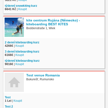
týdenní snowkiting kurz
6641 Kč
|
Koupit
kite centrum Rujána (Německo) -
kiteboarding BEST KITES
Boddenstraße 1, Wiek
2 denní kiteboarding kurz
4266€
|
Koupit
3 denní kiteboarding kurz
6166€
|
Koupit
týdenní kiteboarding kurz
9016€
|
Koupit
Test venue Romania
Bukurešť, Rumunsko
Test
1 Lei
|
Koupit
Test 2