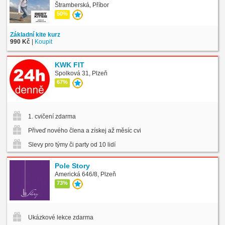
Štramberská, Příbor
50%
Základní kite kurz
990 Kč
|
Koupit
KWK FIT
Spolková 31, Plzeň
67%
1. cvičení zdarma
Přiveď nového člena a získej až měsíc cvičení zdarma
Slevy pro týmy či party od 10 lidí
Pole Story
Americká 646/8, Plzeň
73%
Ukázkové lekce zdarma