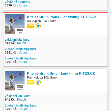
Závěsné systémy
1390 Kč
|
Koupit
Kite centrum Praha - landkiting KITES.CZ
Na Vypichu 1a, Praha
45%
základní kite kurz
941 Kč
|
Koupit
2 denní landkiting kurz
3221 Kč
|
Koupit
1 denní landkiting kurz
1701 Kč
|
Koupit
Kite centrum Brno - landkiting KITES.CZ
Průmyslová 102, Brno
55%
Základní kite kurz
941 Kč
|
Koupit
1 denní landkiting kurz
1701 Kč
|
Koupit