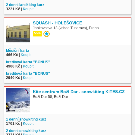
2 denní landkiting kurz
3221 Kč
|
Koupit
SQUASH - HOLEŠOVICE
Jankovcova 13 (vchod Tusarova), Praha
55%
Měsíční karta
466 Kč
|
Koupit
kreditová karta "BONUS"
4900 Kč
|
Koupit
kreditová karta "BONUS"
2940 Kč
|
Koupit
Kite centrum Boží Dar - snowkiting KITES.CZ
Boží Dar 58, Boží Dar
1 denní snowkiting kurz
1701 Kč
|
Koupit
2 denní snowkiting kurz
3221 Kč
|
Koupit