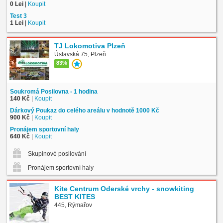
0 Lei
|
Koupit
Test 3
1 Lei
|
Koupit
TJ Lokomotiva Plzeň
Úslavská 75, Plzeň
83%
Soukromá Posilovna - 1 hodina
140 Kč
|
Koupit
Dárkový Poukaz do celého areálu v hodnotě 1000 Kč
900 Kč
|
Koupit
Pronájem sportovní haly
640 Kč
|
Koupit
Skupinové posilování
Pronájem sportovní haly
Kite Centrum Oderské vrchy - snowkiting
BEST KITES
445, Rýmařov