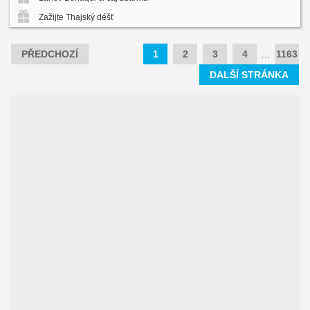
Zažijte Thajský déšť
PŘEDCHOZÍ
1
2
3
4
…
1163
DALŠÍ STRÁNKA