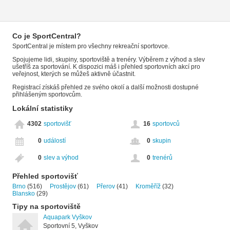
Co je SportCentral?
SportCentral je místem pro všechny rekreační sportovce.
Spojujeme lidi, skupiny, sportoviště a trenéry. Výběrem z výhod a slev
ušetříš za sportování. K dispozici máš i přehled sportovních akcí pro
veřejnost, kterých se můžeš aktivně účastnit.
Registrací získáš přehled ze svého okolí a další možnosti dostupné
přihlášeným sportovcům.
Lokální statistiky
4302
sportovišť
16
sportovců
0
událostí
0
skupin
0
slev a výhod
0
trenérů
Přehled sportovišť
Brno
(516)
Prostějov
(61)
Přerov
(41)
Kroměříž
(32)
Blansko
(29)
Tipy na sportoviště
Aquapark Vyškov
Sportovní 5, Vyškov