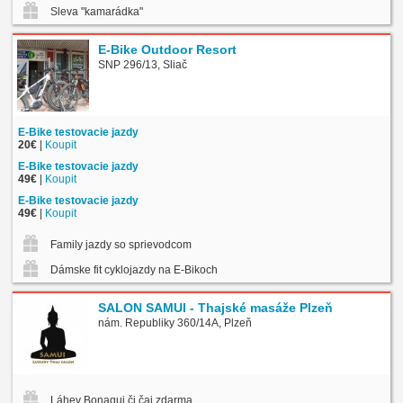
Sleva "kamarádka"
E-Bike Outdoor Resort
SNP 296/13, Sliač
E-Bike testovacie jazdy
20€
|
Koupit
E-Bike testovacie jazdy
49€
|
Koupit
E-Bike testovacie jazdy
49€
|
Koupit
Family jazdy so sprievodcom
Dámske fit cyklojazdy na E-Bikoch
SALON SAMUI - Thajské masáže Plzeň
nám. Republiky 360/14A, Plzeň
Láhev Bonaqui či čaj zdarma