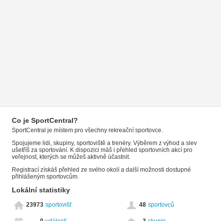
Co je SportCentral?
SportCentral je místem pro všechny rekreační sportovce.
Spojujeme lidi, skupiny, sportoviště a trenéry. Výběrem z výhod a slev
ušetříš za sportování. K dispozici máš i přehled sportovních akcí pro
veřejnost, kterých se můžeš aktivně účastnit.
Registrací získáš přehled ze svého okolí a další možnosti dostupné
přihlášeným sportovcům.
Lokální statistiky
23973
sportovišť
48
sportovců
0
událostí
3
skupin