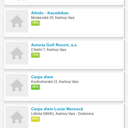
Aikido - Kavaikikan
Moskevská 25, Karlovy Vary
76%
Astoria Golf Resort, a.s.
Cihelní 7, Karlovy Vary
71%
Carpe diem
Krušnohorská 11, Karlovy Vary
85%
Carpe diem Lucie Mercová
Lidická 580/61, Karlovy Vary - Drahovice
60%