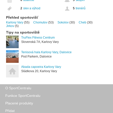
2
slev a výhod
5
trenérů
Přehled sportovišť
Karlovy Vary
(55)
Chomutov
(53)
Sokolov
(30)
Cheb
(30)
Jirkov
(5)
Tipy na sportoviště
TruFlex Fitness Centrum
Slovenská 7A, Karlovy Vary
Tenisová hala Karlovy Vary, Dalovice
Pod Parkem, Dalovice
Abada capoeira Karlovy Vary
Sládkova 20, Karlovy Vary
O SportCentralu
Funkce SportCentralu
Placené produkty
Přidat