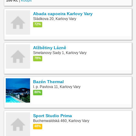
100 Kč
|
Koupit
Abada capoeira Karlovy Vary
Sládkova 20, Karlovy Vary
72%
Alžbětiny Lázně
Smetanovy Sady 1, Karlovy Vary
78%
Bazén Thermal
I. p. Pavlova 11, Karlovy Vary
80%
Sport Studio Prima
Buchenwaldská 460, Karlovy Vary
48%