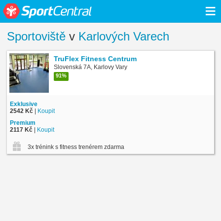
≡
Sportoviště
v
Karlových Varech
TruFlex Fitness Centrum
Slovenská 7A, Karlovy Vary
91%
Exklusive
2542 Kč
|
Koupit
Premium
2117 Kč
|
Koupit
3x trénink s fitness trenérem zdarma