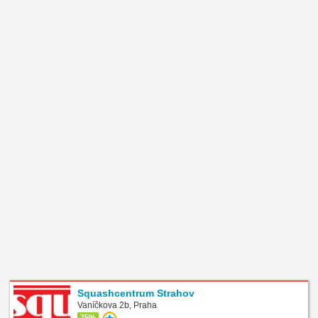
Squashcentrum Strahov
Vaníčkova 2b, Praha
75%