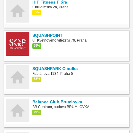
HIT Fitness Flóra
Chrudimská 2b, Praha
55%
SQUASHPOINT
ul. Květnového vítězství 79, Praha
88%
SQUASHPARK Cibulka
Fabiánova 1134, Praha 5
68%
Balance Club Brumlovka
BB Centrum, budova BRUMLOVKA
79%