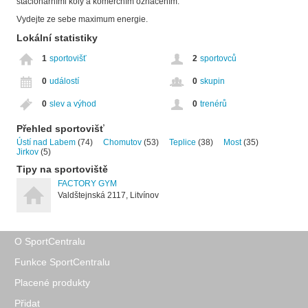
stacionárními koly a komerčním označením.
Vydejte ze sebe maximum energie.
Lokální statistiky
1
sportovišť
2
sportovců
0
událostí
0
skupin
0
slev a výhod
0
trenérů
Přehled sportovišť
Ústí nad Labem
(74)
Chomutov
(53)
Teplice
(38)
Most
(35)
Jirkov
(5)
Tipy na sportoviště
FACTORY GYM
Valdštejnská 2117, Litvínov
O SportCentralu
Funkce SportCentralu
Placené produkty
Přidat