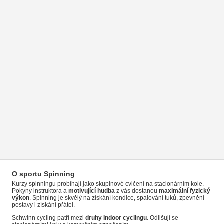
O sportu Spinning
Kurzy spinningu probíhají jako skupinové cvičení na stacionárním kole.
Pokyny instruktora a
motivující hudba
z vás dostanou
maximální fyzický
výkon
. Spinning je skvělý na získání kondice, spalování tuků, zpevnění
postavy i získání přátel.
Schwinn cycling patří mezi
druhy Indoor cyclingu
. Odlišují se