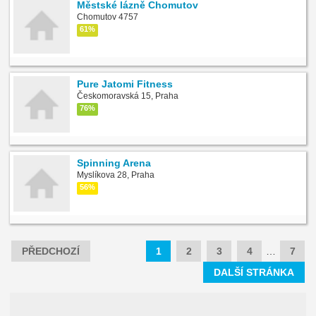
Městské lázně Chomutov
Chomutov 4757
61%
Pure Jatomi Fitness
Českomoravská 15, Praha
76%
Spinning Arena
Myslíkova 28, Praha
56%
PŘEDCHOZÍ
1
2
3
4
…
7
DALŠÍ STRÁNKA