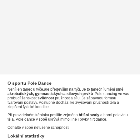
O sportu Pole Dance
Není jen tanec u tyče,ale především na tyči. Je to taneční umění plné
akrobatických, gymnastických a silových prvků
. Pole dancing ve vás
probudí ženskost
svůdnost
pružnost a sílu. Je zábavnou formou
tvarování postavy. Postupně dochází ke zvyšování pružnosti těla a
zlepšení fyzické kondice.
Při pravidelném tréninku posílíte zejména
břišní svaly
a horní polovinu
těla. Pole dance v sobě ukrývá mimo jiné i prvky flirt dance.
Odhalte v sobě netušené schopnosti.
Lokální statistiky