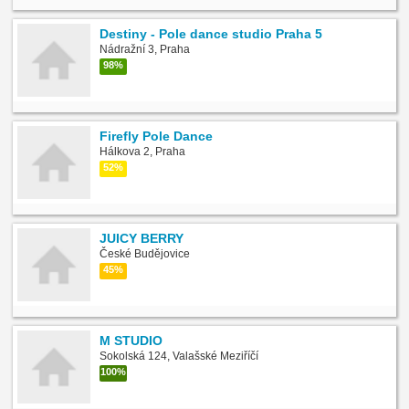
Destiny - Pole dance studio Praha 5
Nádražní 3, Praha
98%
Firefly Pole Dance
Hálkova 2, Praha
52%
JUICY BERRY
České Budějovice
45%
M STUDIO
Sokolská 124, Valašské Meziříčí
100%