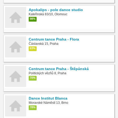
Apokalips - pole dance studio
Kateřinská 83/10, Olomouc
98%
Centrum tance Praha - Flora
Čáslavská 15, Praha
63%
Centrum tance Praha - Štěpánská
Politických vězňů 8, Praha
70%
Dance Institut Blanca
Moravské Náměstí 13, Brno
78%