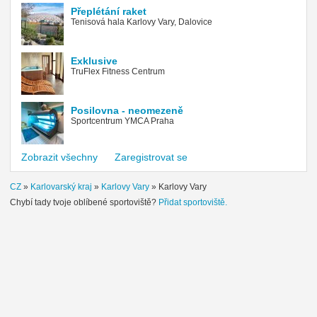
Přeplétání raket
Tenisová hala Karlovy Vary, Dalovice
Exklusive
TruFlex Fitness Centrum
Posilovna - neomezeně
Sportcentrum YMCA Praha
Zobrazit všechny
Zaregistrovat se
CZ
»
Karlovarský kraj
»
Karlovy Vary
»
Karlovy Vary
Chybí tady tvoje oblíbené sportoviště?
Přidat sportoviště.