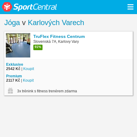
≡
Jóga
v
Karlových Varech
TruFlex Fitness Centrum
Slovenská 7A, Karlovy Vary
91%
Exklusive
2542 Kč
|
Koupit
Premium
2117 Kč
|
Koupit
3x trénink s fitness trenérem zdarma