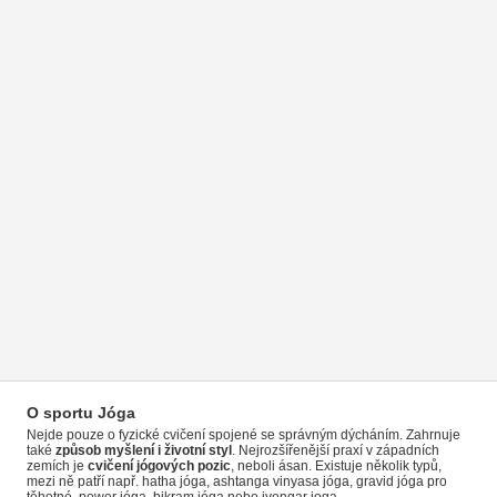
O sportu Jóga
Nejde pouze o fyzické cvičení spojené se správným dýcháním. Zahrnuje
také
způsob myšlení i životní styl
. Nejrozšířenější praxí v západních
zemích je
cvičení jógových pozic
, neboli ásan. Existuje několik typů,
mezi ně patří např. hatha jóga, ashtanga vinyasa jóga, gravid jóga pro
těhotné, power jóga, bikram jóga nebo iyengar joga.