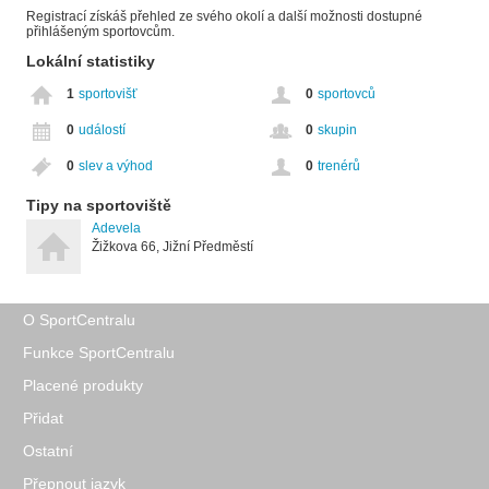
Registrací získáš přehled ze svého okolí a další možnosti dostupné
přihlášeným sportovcům.
Lokální statistiky
1
sportovišť
0
sportovců
0
událostí
0
skupin
0
slev a výhod
0
trenérů
Tipy na sportoviště
Adevela
Žižkova 66, Jižní Předměstí
O SportCentralu
Funkce SportCentralu
Placené produkty
Přidat
Ostatní
Přepnout jazyk