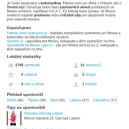
Je často spojováno s
kulturistikou
. Fitness není jen dřina s činkami, jde o
životní styl
. Označuje celou řadu
sportovních aktivit
pořádaných ve
fitness centrech, například H.E.A.T., K2 Hiking nebo Zumba. Ve fitness
centrech najdete
posilovnu
nebo
cvičební sály
pro skupinové hodiny
pod vedením trenéra.
Doporučujeme
Fitness shop Nutrisport.cz
- Nabídka kompletního sortimentu pro fitness a
kulturistiku od léty prověřených výrobců.
Sportilo.cz
- speciálka pro fitness, nakupujte u těch nejlepších na trhu
Specialisté na fitness Lypo.cz
- vše pro fitness od A až po Z, nakupujte u
těch nejlepších na trhu
Lokální statistiky
5798
sportovišť
15
sportovců
0
událostí
0
skupin
0
slev a výhod
1
trenérů
Přehled sportovišť
Děčín
(40)
Teplice
(38)
Most
(35)
Litvínov
(27)
Litoměřice
(17)
Tipy na sportoviště
Fitneska Ústí nad Labem
Mírové Náměstí 25, Ústí nad Labem