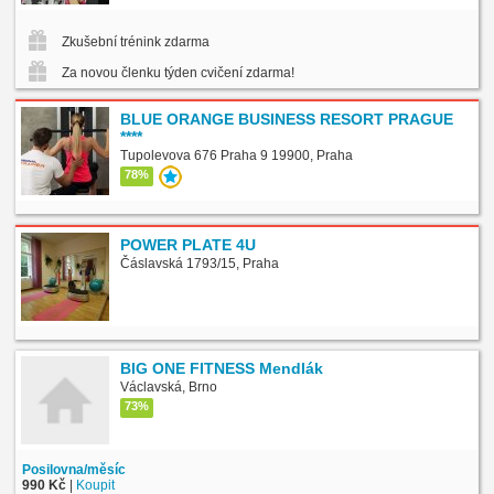
Zkušební trénink zdarma
Za novou členku týden cvičení zdarma!
BLUE ORANGE BUSINESS RESORT PRAGUE
****
Tupolevova 676 Praha 9 19900, Praha
78%
POWER PLATE 4U
Čáslavská 1793/15, Praha
BIG ONE FITNESS Mendlák
Václavská, Brno
73%
Posilovna/měsíc
990 Kč
|
Koupit