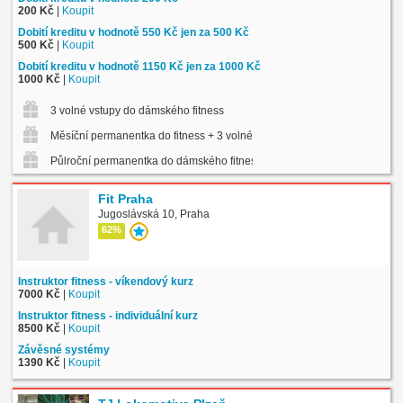
200 Kč
|
Koupit
Dobití kreditu v hodnotě 550 Kč jen za 500 Kč
500 Kč
|
Koupit
Dobití kreditu v hodnotě 1150 Kč jen za 1000 Kč
1000 Kč
|
Koupit
3 volné vstupy do dámského fitness
Měsíční permanentka do fitness + 3 volné vstupy na skup. lekce
Půlroční permanentka do dámského fitness
Fit Praha
Jugoslávská 10, Praha
62%
Instruktor fitness - víkendový kurz
7000 Kč
|
Koupit
Instruktor fitness - individuální kurz
8500 Kč
|
Koupit
Závěsné systémy
1390 Kč
|
Koupit