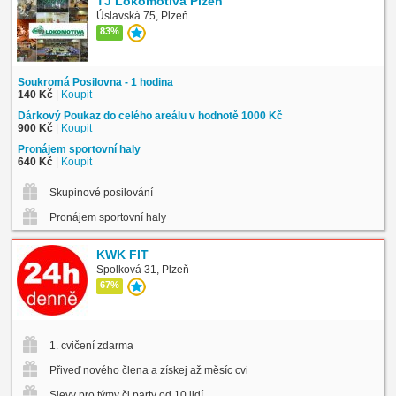
TJ Lokomotiva Plzeň
Úslavská 75, Plzeň
83%
Soukromá Posilovna - 1 hodina
140 Kč
|
Koupit
Dárkový Poukaz do celého areálu v hodnotě 1000 Kč
900 Kč
|
Koupit
Pronájem sportovní haly
640 Kč
|
Koupit
Skupinové posilování
Pronájem sportovní haly
KWK FIT
Spolková 31, Plzeň
67%
1. cvičení zdarma
Přiveď nového člena a získej až měsíc cvičení zdarma
Slevy pro týmy či party od 10 lidí