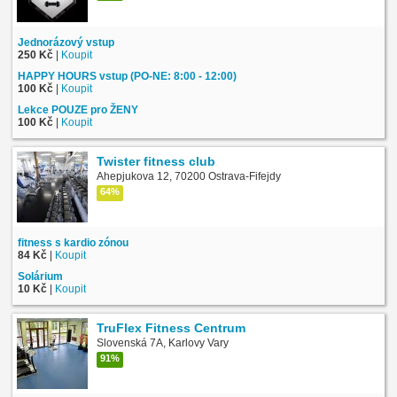
Jednorázový vstup
250 Kč
|
Koupit
HAPPY HOURS vstup (PO-NE: 8:00 - 12:00)
100 Kč
|
Koupit
Lekce POUZE pro ŽENY
100 Kč
|
Koupit
Twister fitness club
Ahepjukova 12, 70200 Ostrava-Fifejdy
64%
fitness s kardio zónou
84 Kč
|
Koupit
Solárium
10 Kč
|
Koupit
TruFlex Fitness Centrum
Slovenská 7A, Karlovy Vary
91%