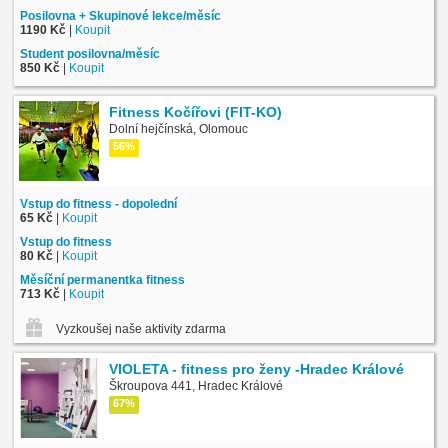
Posilovna + Skupinové lekce/měsíc
1190 Kč
|
Koupit
Student posilovna/měsíc
850 Kč
|
Koupit
Fitness Kočířovi (FIT-KO)
Dolní hejčínská, Olomouc
56%
Vstup do fitness - dopolední
65 Kč
|
Koupit
Vstup do fitness
80 Kč
|
Koupit
Měsíční permanentka fitness
713 Kč
|
Koupit
Vyzkoušej naše aktivity zdarma
VIOLETA - fitness pro ženy -Hradec Králové
Škroupova 441, Hradec Králové
67%