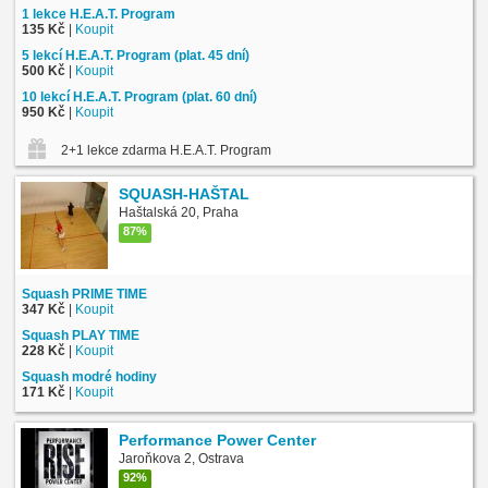
1 lekce H.E.A.T. Program
135 Kč
|
Koupit
5 lekcí H.E.A.T. Program (plat. 45 dní)
500 Kč
|
Koupit
10 lekcí H.E.A.T. Program (plat. 60 dní)
950 Kč
|
Koupit
2+1 lekce zdarma H.E.A.T. Program
SQUASH-HAŠTAL
Haštalská 20, Praha
87%
Squash PRIME TIME
347 Kč
|
Koupit
Squash PLAY TIME
228 Kč
|
Koupit
Squash modré hodiny
171 Kč
|
Koupit
Performance Power Center
Jaroňkova 2, Ostrava
92%