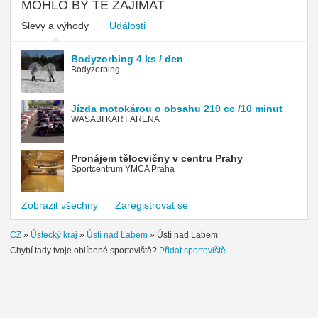
MOHLO BY TĚ ZAJÍMAT
Slevy a výhody
Události
Bodyzorbing 4 ks / den
Bodyzorbing
Jízda motokárou o obsahu 210 cc /10 minut
WASABI KART ARENA
Pronájem tělocvičny v centru Prahy
Sportcentrum YMCA Praha
Zobrazit všechny
Zaregistrovat se
CZ
»
Ústecký kraj
»
Ústí nad Labem
»
Ústí nad Labem
Chybí tady tvoje oblíbené sportoviště?
Přidat sportoviště.