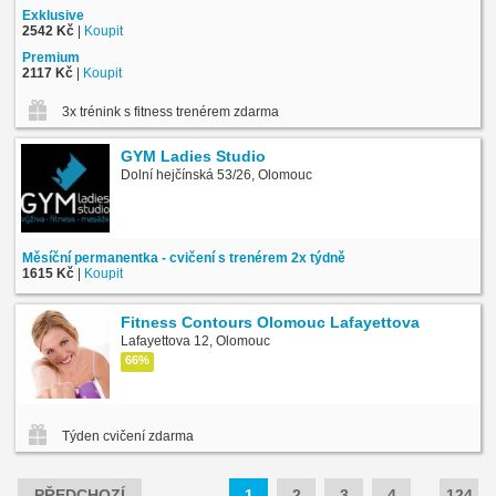
Exklusive
2542 Kč
|
Koupit
Premium
2117 Kč
|
Koupit
3x trénink s fitness trenérem zdarma
GYM Ladies Studio
Dolní hejčínská 53/26, Olomouc
Měsíční permanentka - cvičení s trenérem 2x týdně
1615 Kč
|
Koupit
Fitness Contours Olomouc Lafayettova
Lafayettova 12, Olomouc
66%
Týden cvičení zdarma
PŘEDCHOZÍ
1
2
3
4
…
124