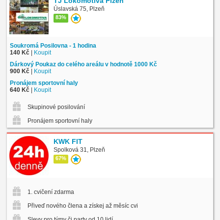
TJ Lokomotiva Plzeň
Úslavská 75, Plzeň
83%
Soukromá Posilovna - 1 hodina
140 Kč
|
Koupit
Dárkový Poukaz do celého areálu v hodnotě 1000 Kč
900 Kč
|
Koupit
Pronájem sportovní haly
640 Kč
|
Koupit
Skupinové posilování
Pronájem sportovní haly
KWK FIT
Spolková 31, Plzeň
67%
1. cvičení zdarma
Přiveď nového člena a získej až měsíc cvičení zdarma
Slevy pro týmy či party od 10 lidí