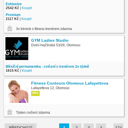
Exklusive
2542 Kč
|
Koupit
Premium
2117 Kč
|
Koupit
3x trénink s fitness trenérem zdarma
GYM Ladies Studio
Dolní hejčínská 53/26, Olomouc
Měsíční permanentka - cvičení s trenérem 2x týdně
1615 Kč
|
Koupit
Fitness Contours Olomouc Lafayettova
Lafayettova 12, Olomouc
66%
Týden cvičení zdarma
PŘEDCHOZÍ
1
2
3
4
…
174