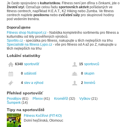
Je často spojováno s
kulturistikou
. Fitness není jen dřina s činkami, jde o
životní styl
. Označuje celou řadu
sportovních aktivit
pořádaných ve
fitness centrech, například H.E.A.T., K2 Hiking nebo Zumba. Ve fitness
centrech najdete
posilovnu
nebo
cvičební sály
pro skupinové hodiny
pod vedením trenéra.
Doporučujeme
Fitness shop Nutrisport.cz
- Nabídka kompletního sortimentu pro fitness a
kulturistiku od léty prověřených výrobců.
Sportilo.cz
- speciálka pro fitness, nakupujte u těch nejlepších na trhu
Specialisté na fitness Lypo.cz
- vše pro fitness od A až po Z, nakupujte u
těch nejlepších na trhu
Lokální statistiky
6340
sportovišť
15
sportovců
0
událostí
0
skupin
4
slev a výhod
2
trenérů
Přehled sportovišť
Prostějov
(61)
Přerov
(41)
Kroměříž
(32)
Vyškov
(21)
Šumperk
(14)
Tipy na sportoviště
Fitness Kočířovi (FIT-KO)
Dolní hejčínská, Olomouc