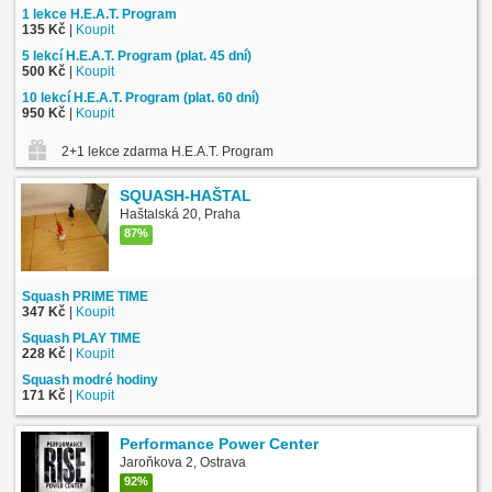
1 lekce H.E.A.T. Program
135 Kč
|
Koupit
5 lekcí H.E.A.T. Program (plat. 45 dní)
500 Kč
|
Koupit
10 lekcí H.E.A.T. Program (plat. 60 dní)
950 Kč
|
Koupit
2+1 lekce zdarma H.E.A.T. Program
SQUASH-HAŠTAL
Haštalská 20, Praha
87%
Squash PRIME TIME
347 Kč
|
Koupit
Squash PLAY TIME
228 Kč
|
Koupit
Squash modré hodiny
171 Kč
|
Koupit
Performance Power Center
Jaroňkova 2, Ostrava
92%