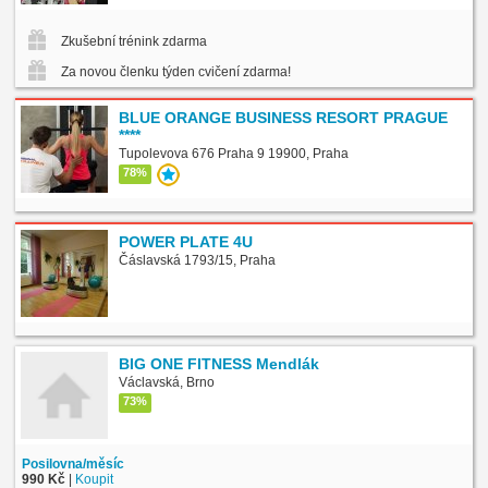
Zkušební trénink zdarma
Za novou členku týden cvičení zdarma!
BLUE ORANGE BUSINESS RESORT PRAGUE
****
Tupolevova 676 Praha 9 19900, Praha
78%
POWER PLATE 4U
Čáslavská 1793/15, Praha
BIG ONE FITNESS Mendlák
Václavská, Brno
73%
Posilovna/měsíc
990 Kč
|
Koupit