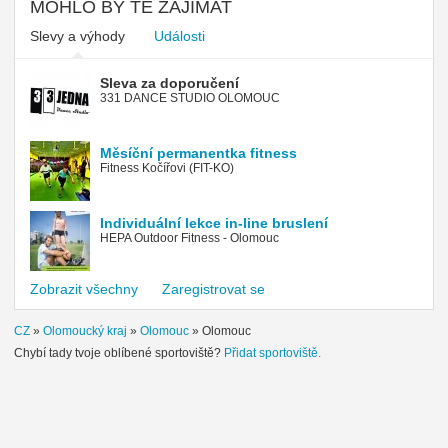
MOHLO BY TĚ ZAJÍMAT
Slevy a výhody
Události
Sleva za doporučení
331 DANCE STUDIO OLOMOUC
Měsíční permanentka fitness
Fitness Kočířovi (FIT-KO)
Individuální lekce in-line bruslení
HEPA Outdoor Fitness - Olomouc
Zobrazit všechny
Zaregistrovat se
CZ
»
Olomoucký kraj
»
Olomouc
»
Olomouc
Chybí tady tvoje oblíbené sportoviště?
Přidat sportoviště.