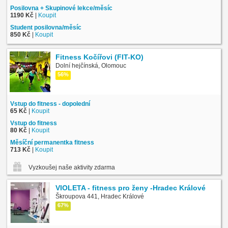
Posilovna + Skupinové lekce/měsíc
1190 Kč
|
Koupit
Student posilovna/měsíc
850 Kč
|
Koupit
Fitness Kočířovi (FIT-KO)
Dolní hejčínská, Olomouc
56%
Vstup do fitness - dopolední
65 Kč
|
Koupit
Vstup do fitness
80 Kč
|
Koupit
Měsíční permanentka fitness
713 Kč
|
Koupit
Vyzkoušej naše aktivity zdarma
VIOLETA - fitness pro ženy -Hradec Králové
Škroupova 441, Hradec Králové
67%