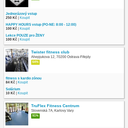
Jednorázový vstup
250 Kč
|
Koupit
HAPPY HOURS vstup (PO-NE: 8:00 - 12:00)
100 Kč
|
Koupit
Lekce POUZE pro ŽENY
100 Kč
|
Koupit
Twister fitness club
Ahepjukova 12, 70200 Ostrava-Fifejdy
64%
fitness s kardio zónou
84 Kč
|
Koupit
Solárium
10 Kč
|
Koupit
TruFlex Fitness Centrum
Slovenská 7A, Karlovy Vary
91%