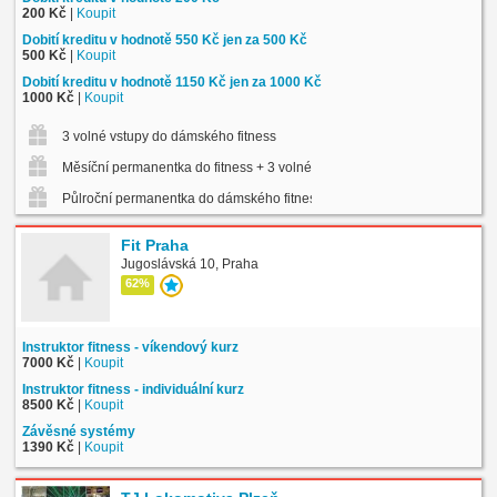
200 Kč
|
Koupit
Dobití kreditu v hodnotě 550 Kč jen za 500 Kč
500 Kč
|
Koupit
Dobití kreditu v hodnotě 1150 Kč jen za 1000 Kč
1000 Kč
|
Koupit
3 volné vstupy do dámského fitness
Měsíční permanentka do fitness + 3 volné vstupy na skup. lekce
Půlroční permanentka do dámského fitness
Fit Praha
Jugoslávská 10, Praha
62%
Instruktor fitness - víkendový kurz
7000 Kč
|
Koupit
Instruktor fitness - individuální kurz
8500 Kč
|
Koupit
Závěsné systémy
1390 Kč
|
Koupit