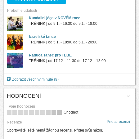
Proběhlé události
Kundaliní jóga v NOVÉM roce
TRÉNINK | od
9.1. - 16:30
do
9.1. - 18:00
Izraelské tance
TRÉNINK | od
5.1. - 18:00
do
5.1. - 20:00
Raduca Tanec pro TEBE
TRÉNINK | od
17.12. - 11:30
do
17.12. - 13:00
Zobrazit všechny minulé (9)
HODNOCENÍ
Tvoje hodnocení
Ohodnoť
Přidat recenzi
Recenze
Sportoviště ještě nemá žádnou recenzi. Přidej svůj názor.