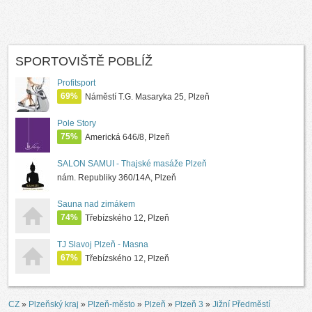
SPORTOVIŠTĚ POBLÍŽ
Profitsport
69%
Náměstí T.G. Masaryka 25, Plzeň
Pole Story
75%
Americká 646/8, Plzeň
SALON SAMUI - Thajské masáže Plzeň
nám. Republiky 360/14A, Plzeň
Sauna nad zimákem
74%
Třebízského 12, Plzeň
TJ Slavoj Plzeň - Masna
67%
Třebízského 12, Plzeň
CZ
»
Plzeňský kraj
»
Plzeň-město
»
Plzeň
»
Plzeň 3
»
Jižní Předměstí