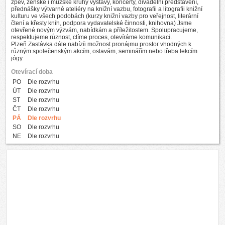
zpěv, ženské i mužské kruhy výstavy, koncerty, divadelní představení,
přednášky výtvarné ateliéry na knižní vazbu, fotografii a litografii knižní
kulturu ve všech podobách (kurzy knižní vazby pro veřejnost, literární
čtení a křesty knih, podpora vydavatelské činnosti, knihovna) Jsme
otevřené novým výzvám, nabídkám a příležitostem. Spolupracujeme,
respektujeme různost, ctíme proces, otevíráme komunikaci.
Plzeň Zastávka dále nabízíi možnost pronájmu prostor vhodných k
různým společenským akcím, oslavám, seminářím nebo třeba lekcím
jógy.
Otevírací doba
PO
Dle rozvrhu
ÚT
Dle rozvrhu
ST
Dle rozvrhu
ČT
Dle rozvrhu
PÁ
Dle rozvrhu
SO
Dle rozvrhu
NE
Dle rozvrhu