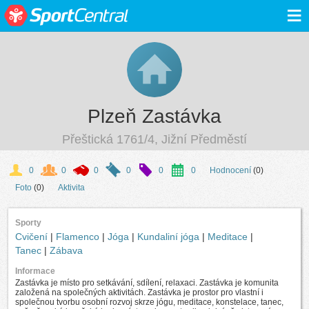
≡
Plzeň Zastávka
Přeštická 1761/4, Jižní Předměstí
0
0
0
0
0
0
Hodnocení
(0)
Foto
(0)
Aktivita
Sporty
Cvičení
|
Flamenco
|
Jóga
|
Kundaliní jóga
|
Meditace
|
Tanec
|
Zábava
Informace
Zastávka je místo pro setkávání, sdílení, relaxaci. Zastávka je komunita
založená na společných aktivitách. Zastávka je prostor pro vlastní i
společnou tvorbu osobní rozvoj skrze jógu, meditace, konstelace, tanec,