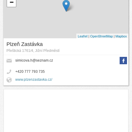
−
Leaflet
|
OpenStreetMap
|
Mapbox
Plzeň Zastávka
Přeštická 1761/4, Jižní Předměstí
simicova.h@seznam.cz
+420 777 793 735
www.plzenzastavka.cz/