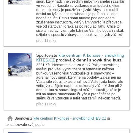
sport, který nadchne všechny milovníky sněhu i zážitků
ve vzduchu. Naučíte se veškerou manipulaci s kitem
(drakem), který je používán k jízdě. Abyste se mohli
dostat na lyže nebo snowboard, je potřeba se toho
hodně naučit. Celou dobu budete pod dohledem
zkušeného instruktora, který Vám vysvětlí a předvede
vše od startování draka až po regulaci tahu. Chce to
sice ten správný grif, ale když se Vám ho podaří získat,
užijete si spoustu zábavy a neopakovatelných zážitků!
před 11 roky
Sportoviště
kite centrum Krkonoše - snowkiting
KITES.CZ
prodává
2 denní snowkiting kurz
3221 Kč | Nechcete platit za vlek? Pak je snowkiting
ideální pro Vás. Vychutnejte si adrenalin každou
buňkou Vašeho těla! Vyzkoušejte si snowkiting –
adrenalinový sport, který nemá obdoby. Záleží jen na
Vás a síle větru, jak adrenalinová Vaše jízda bude, ale
věřte, že zažijete naprosto dokonalý zážitek! Jen při 2
denním kurzu snowkitingu si můžete zkusit, jaké to je
mít na nohou snowboard či lyže a prohánět se po
sněhu či ve vzduchu a letět nad zemí i několik metrů.
před 11 roky
Sportoviště
kite centrum Krkonoše - snowkiting KITES.CZ
si
aktualizovalo svůj popis