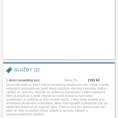
SLUŽBY (2)
1 denní snowkiting kurz
Sleva 5%
1701 Kč
Nechcete platit za vlek? Pak je snowkiting ideální pro Vás. Užijte si tento
netradiční adrenalinový sport, který nadchne všechny milovníky sněhu i
zážitků ve vzduchu. Naučíte se veškerou manipulaci s kitem (drakem),
který je používán k jízdě. Abyste se mohli dostat na lyže nebo
snowboard, je potřeba se toho hodně naučit. Celou dobu budete pod
dohledem zkušeného instruktora, který Vám vysvětlí a předvede vše od
startování draka až po regulaci tahu. Chce to sice ten správný grif, ale
když se Vám ho podaří získat, užijete si spoustu zábavy a
neopakovatelných zážitků!