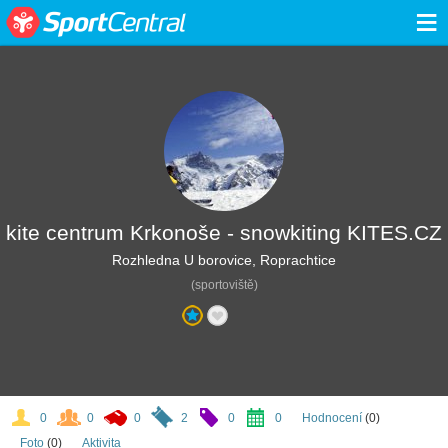
≡
kite centrum Krkonoše - snowkiting KITES.CZ
Rozhledna U borovice, Roprachtice
(sportoviště)
0
0
0
2
0
0
Hodnocení
(0)
Foto
(0)
Aktivita