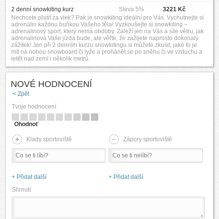
2 denní snowkiting kurz
Sleva 5%
3221 Kč
Nechcete platit za vlek? Pak je snowkiting ideální pro Vás. Vychutnejte si
adrenalin každou buňkou Vašeho těla! Vyzkoušejte si snowkiting –
adrenalinový sport, který nemá obdoby. Záleží jen na Vás a síle větru, jak
adrenalinová Vaše jízda bude, ale věřte, že zažijete naprosto dokonalý
zážitek! Jen při 2 denním kurzu snowkitingu si můžete zkusit, jaké to je
mít na nohou snowboard či lyže a prohánět se po sněhu či ve vzduchu a
letět nad zemí i několik metrů.
NOVÉ HODNOCENÍ
< Zpět
Tvoje hodnocení
Ohodnoť
Klady sportoviště
Zápory sportoviště
+ Přidat další
+ Přidat další
Shrnutí