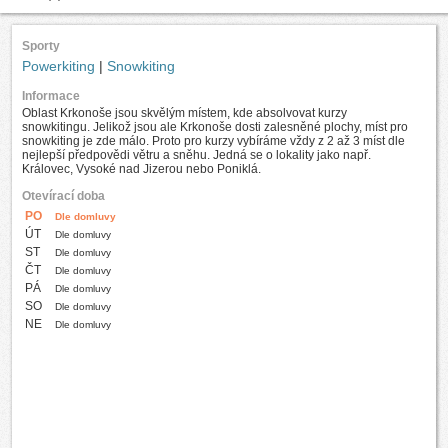
Sporty
Powerkiting
|
Snowkiting
Informace
Oblast Krkonoše jsou skvělým místem, kde absolvovat kurzy
snowkitingu. Jelikož jsou ale Krkonoše dosti zalesněné plochy, míst pro
snowkiting je zde málo. Proto pro kurzy vybíráme vždy z 2 až 3 míst dle
nejlepší předpovědi větru a sněhu. Jedná se o lokality jako např.
Královec, Vysoké nad Jizerou nebo Poniklá.
Otevírací doba
PO
Dle domluvy
ÚT
Dle domluvy
ST
Dle domluvy
ČT
Dle domluvy
PÁ
Dle domluvy
SO
Dle domluvy
NE
Dle domluvy