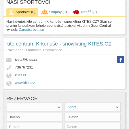
NAŠI SPORTOVCI
Sportovci
(0)
Skupiny
(0)
Trenéři
(0)
Navštěvuješ kite centrum Krkonoše - snowkiting KITES.CZ? Staň se
prvním fanouškem tohoto sportoviště a získej všechny SportCentral
výhody.
Zaregistrovat se
kite centrum Krkonoše - snowkiting KITES.CZ
Rozhledna U borovice, Roprachtice
iveta@kites.cz
736767231
kites.cz
www.kites.cz
REZERVACE