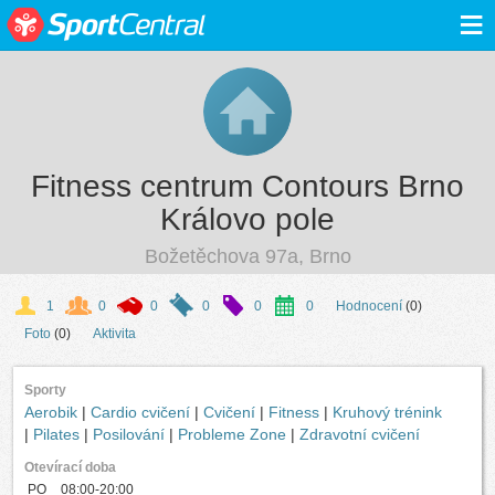
≡
Fitness centrum Contours Brno
Královo pole
Božetěchova 97a, Brno
1
0
0
0
0
0
Hodnocení
(0)
Foto
(0)
Aktivita
Sporty
Aerobik
|
Cardio cvičení
|
Cvičení
|
Fitness
|
Kruhový trénink
|
Pilates
|
Posilování
|
Probleme Zone
|
Zdravotní cvičení
Otevírací doba
PO
08:00-20:00