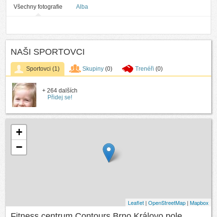
Všechny fotografie
Alba
NAŠI SPORTOVCI
Sportovci
(1)
Skupiny
(0)
Trenéři
(0)
+ 264 dalších
Přidej se!
+
−
Leaflet
|
OpenStreetMap
|
Mapbox
Fitness centrum Contours Brno Královo pole