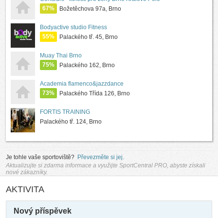
67%
Božetěchova 97a, Brno
Bodyactive studio Fitness
55%
Palackého tř. 45, Brno
Muay Thai Brno
75%
Palackého 162, Brno
Academia flamenco&jazzdance
73%
Palackého Třída 126, Brno
FORTIS TRAINING
Palackého tř. 124, Brno
Je tohle vaše sportoviště?
Převezměte si jej.
Aktualizujte si zdarma informace a využijte SportCentral PRO, abyste získali
nové zákazníky.
AKTIVITA
Nový příspěvek