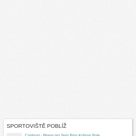
SPORTOVIŠTĚ POBLÍŽ
Contours - fitness pro ženy Brno Královo Pole