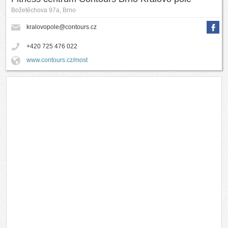
Božetěchova 97a, Brno
kralovopole@contours.cz
+420 725 476 022
www.contours.cz/most