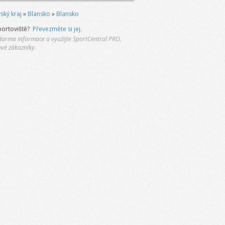
ský kraj
»
Blansko
»
Blansko
portoviště?
Převezměte si jej.
 zdarma informace a využijte SportCentral PRO,
ové zákazníky.