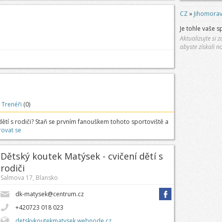
CZ
»
Jihomorav
Je tohle vaše s
Aktualizujte si
abyste získali n
Trenéři
(0)
dětí s rodiči? Staň se prvním fanouškem tohoto sportoviště a
rovat se
Dětský koutek Matýsek - cvičení dětí s
rodiči
Salmova 17, Blansko
dk-matysek@centrum.cz
+420723 018 023
detskykoutekmatysek.webnode.cz