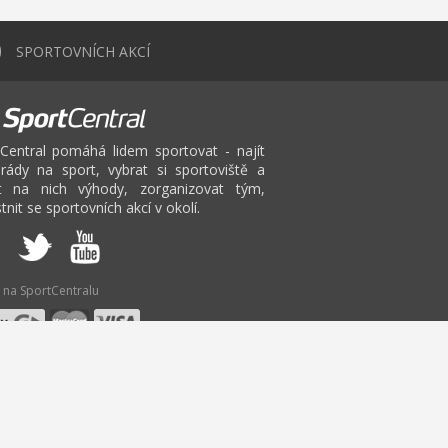
0
SPORTOVNÍCH AKCÍ
Central pomáhá lidem sportovat - najít
rády na sport, vybrat si sportoviště a
at na nich výhody, zorganizovat tým,
tnit se sportovních akcí v okolí.
 na SportCentralu
V
W
X
Y
Z