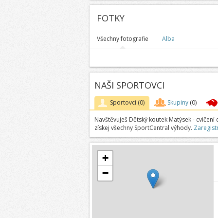
FOTKY
Všechny fotografie
Alba
NAŠI SPORTOVCI
Sportovci
(0)
Skupiny
(0)
Navštěvuješ Dětský koutek Matýsek - cvičení 
získej všechny SportCentral výhody.
Zaregist
+
−