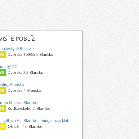
IŠTĚ POBLÍŽ
lná jeskyně Blansko
0%
Dvorská 1693/56, Blansko
udangTAO
5%
Dvorská 26, Blansko
wling Blansko
0%
Dvorská 4, Blansko
mba fitness - Blansko
8%
Rodkovského 2, Blansko
nigolfová Esa Blansko - minigolfový klub
7%
Okružní 47, Blansko