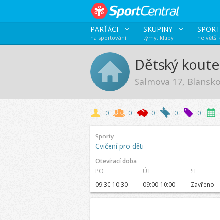
PARŤÁCI
SKUPINY
SPORT
na sportování
týmy, kluby
největší
Dětský koutek
Salmova 17, Blansk
0
0
0
0
0
Sporty
Cvičení pro děti
Otevírací doba
PO
ÚT
ST
09:30-10:30
09:00-10:00
Zavřeno