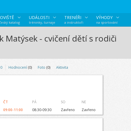
OVIŠTĚ
UDÁLOSTI
TRENÉŘI
VÝHODY
 český katalog
tréninky, turnaje
a instruktoři
na sportování
 Matýsek - cvičení dětí s rodiči
o
0
Hodnocení
(0)
Foto
(0)
Aktivita
ČT
PÁ
SO
NE
09:00-11:00
08:30-09:30
Zavřeno
Zavřeno