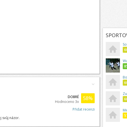
SPORTOV
So
6
W
8
Bo
6
Zu
DOBRÉ
58
%
6
Hodnoceno 3x
Přidat recenzi
Mi
5
j svůj názor.