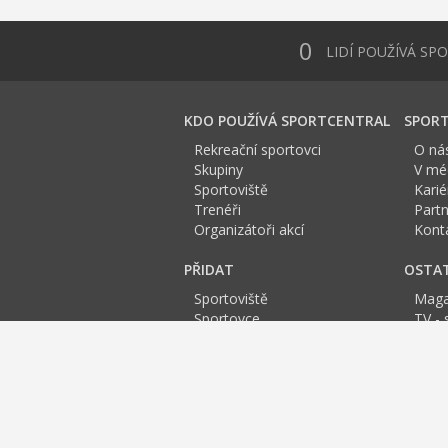
0
LIDÍ POUŽÍVÁ SP
KDO POUŽÍVÁ SPORTCENTRAL
SPORT
Rekreační sportovci
O ná
Skupiny
V méd
Sportoviště
Karié
Trenéři
Partn
Organizátoři akcí
Kont
PŘIDAT
OSTA
Sportoviště
Maga
Sportovce
TV - 
Skupinu
Anket
Trenéra
Spor
Událost
Sportoviště Blansko:
A
B
C
D
E