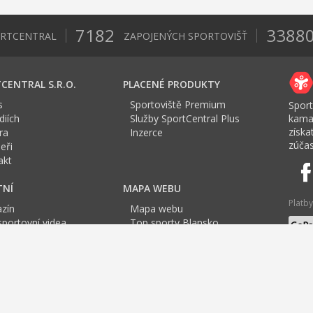
7182
3388
ORTCENTRAL
ZAPOJENÝCH SPORTOVIŠŤ
CENTRAL S.R.O.
PLACENÉ PRODUKTY
s
Sportoviště Premium
Sport
iích
Služby SportCentral Plus
kama
získ
ra
Inzerce
zúčas
eři
akt
TNÍ
MAPA WEBU
Platby
zín
Mapa webu
sportovní videa
Top sporty Blansko
a Sport roku
Top sporty Boskovice
Jazyk
tovní mapa
Top sporty Letovice
F
G
H
I
J
K
L
M
N
O
P
Q
R
S
T
U