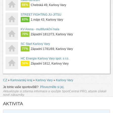
Kalbi-centrum
66%
Chebská 49, Karlovy Vary
STREET FIGHTING JU-JITSU
83%
1.máje 43, Karlovy Vary
KV Arena - multifunkční hala
70%
Západní 1812/73, Karlovy Vary
SC Start Karlovy Vary
77%
Západní 1781/69, Karlovy Vary
HC Energie Karlovy Vary spol. s r.o.
50%
Západní 1812, Karlovy Vary
CZ
»
Karlovarský kraj
»
Karlovy Vary
»
Karlovy Vary
Je tohle vaše sportoviště?
Převezměte si jej.
Aktualizujte si zdarma informace a využijte SportCentral PRO, abyste získali
nové zákazníky.
AKTIVITA