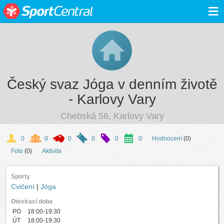
≡
Český svaz Jóga v denním životě
- Karlovy Vary
Chebská 56, Karlovy Vary
0
0
0
0
0
0
Hodnocení
(0)
Foto
(0)
Aktivita
Sporty
Cvičení
|
Jóga
Otevírací doba
PO
18:00-19:30
ÚT
18:00-19:30