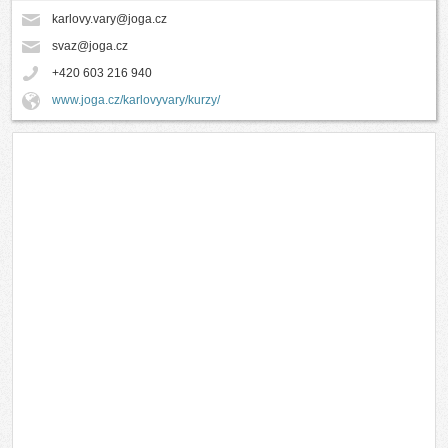
karlovy.vary@joga.cz
svaz@joga.cz
+420 603 216 940
www.joga.cz/karlovyvary/kurzy/