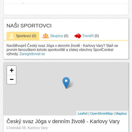
NAŠI SPORTOVCI
Sportovci
(0)
Skupiny
(0)
Trenéři
(0)
Navštěvuješ Český svaz Jóga v denním životě - Karlovy Vary? Staň se
prvním fanouškem tohoto sportoviště a získej všechny SportCentral
výhody.
Zaregistrovat se
+
−
Leaflet
|
OpenStreetMap
|
Mapbox
Český svaz Jóga v denním životě - Karlovy Vary
Chebská 56, Karlovy Vary