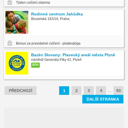
Týden cvičení zdarma
Rodinné centrum Jahůdka
Bruselská 183/16, Praha
Bonus za pravidelné cvičení - pilates/jóga
Bazén Slovany: Plavecký areál města Plzně
náměstí Generála Píky 42, Plzeň
82%
PŘEDCHOZÍ
1
2
3
4
…
93
DALŠÍ STRÁNKA