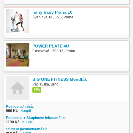
hany bany Praha 10
Švehlova 1435/25, Praha
POWER PLATE 4U
Čáslavská 1793/15, Praha
BIG ONE FITNESS Mendlák
Václavská, Brno
73%
Posilovna/měsíc
990 Kč
|
Koupit
Posilovna + Skupinové lekce/měsíc
1190 Kč
|
Koupit
Student posilovna/měsíc