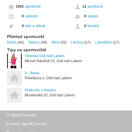
1902
sportovišť
12
sportovců
0
událostí
0
skupin
0
slev a výhod
0
trenérů
Přehled sportovišť
Děčín
(40)
Teplice
(38)
Most
(35)
Litvínov
(27)
Litoměřice
(17)
Tipy na sportoviště
Fitneska Ústí nad Labem
Mírové Náměstí 25, Ústí nad Labem
V - Relax
Poláčkova 2, Ústí nad Labem
Proficvíčo s Vlastou
Moskevská 52, Ústí nad Labem
O SportCentralu
Funkce SportCentralu