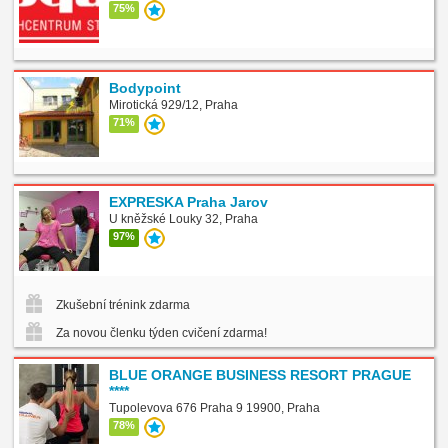
75%
Bodypoint
Mirotická 929/12, Praha
71%
EXPRESKA Praha Jarov
U kněžské Louky 32, Praha
97%
Zkušební trénink zdarma
Za novou členku týden cvičení zdarma!
BLUE ORANGE BUSINESS RESORT PRAGUE
****
Tupolevova 676 Praha 9 19900, Praha
78%