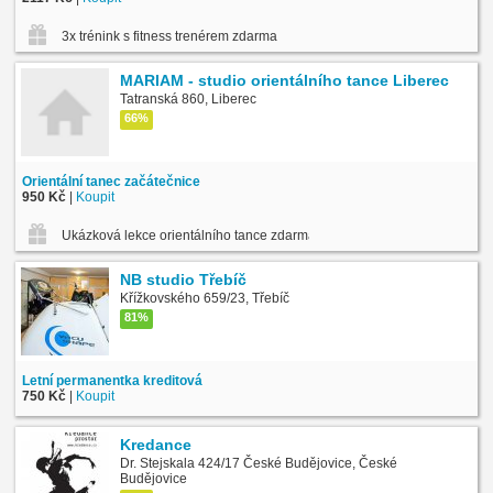
3x trénink s fitness trenérem zdarma
MARIAM - studio orientálního tance Liberec
Tatranská 860, Liberec
66%
Orientální tanec začátečnice
950 Kč
|
Koupit
Ukázková lekce orientálního tance zdarma
NB studio Třebíč
Křížkovského 659/23, Třebíč
81%
Letní permanentka kreditová
750 Kč
|
Koupit
Kredance
Dr. Stejskala 424/17 České Budějovice, České
Budějovice