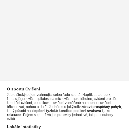
O sportu Cvičení
Jde o široký pojem zahrnující celou řadu sportů. Například aerobik,
fitness,jógu, cvičení pilates, na míči,cvičení pro těhotné, cvičení pro děti,
kondiční cvičení, bosu,flowin, cvičení zaměřené na hubnutí, cvičení
břicha, zad, nohou a další. Jedná se o jakýkoliv
zdraví prospěšný pohyb
,
který působí na
zlepšení fyzické kondice
,
posílení svalstva
i jako
relaxace
. Pojem se používá jak pro cviky jednotlivé, tak pro soubory
cviků.
Lokální statistiky