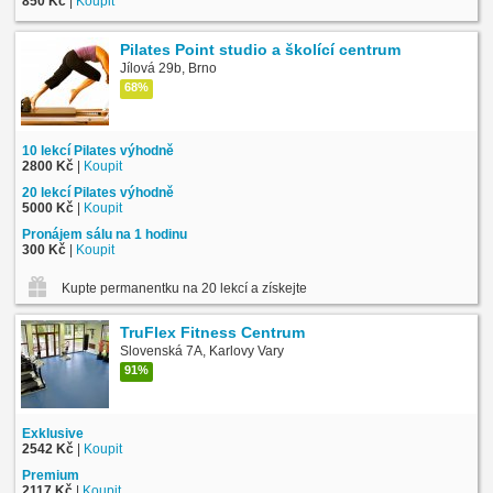
850 Kč
|
Koupit
Pilates Point studio a školící centrum
Jílová 29b, Brno
68%
10 lekcí Pilates výhodně
2800 Kč
|
Koupit
20 lekcí Pilates výhodně
5000 Kč
|
Koupit
Pronájem sálu na 1 hodinu
300 Kč
|
Koupit
Kupte permanentku na 20 lekcí a získejte jako bonus DVD zdarma
TruFlex Fitness Centrum
Slovenská 7A, Karlovy Vary
91%
Exklusive
2542 Kč
|
Koupit
Premium
2117 Kč
|
Koupit