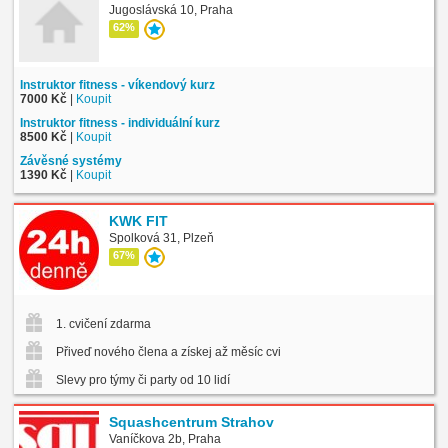
Jugoslávská 10, Praha
62%
Instruktor fitness - víkendový kurz
7000 Kč
|
Koupit
Instruktor fitness - individuální kurz
8500 Kč
|
Koupit
Závěsné systémy
1390 Kč
|
Koupit
KWK FIT
Spolková 31, Plzeň
67%
1. cvičení zdarma
Přiveď nového člena a získej až měsíc cvičení zdarma
Slevy pro týmy či party od 10 lidí
Squashcentrum Strahov
Vaníčkova 2b, Praha