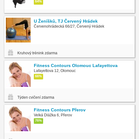
64%
U Ženíšků, TJ Červený Hrádek
Červenohrádecká 66/27, Červený Hrádek
Kruhový trénink zdarma
Fitness Contours Olomouc Lafayettova
Lafayettova 12, Olomouc
66%
Týden cvičení zdarma
Fitness Contours Přerov
Velká Dlážka 6, Přerov
76%