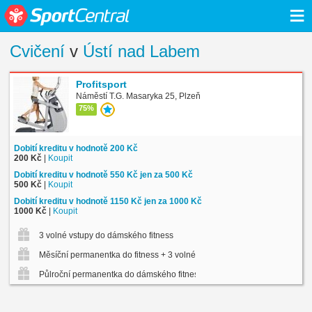
≡
Cvičení
v
Ústí nad Labem
Profitsport
Náměstí T.G. Masaryka 25, Plzeň
75%
Dobití kreditu v hodnotě 200 Kč
200 Kč
|
Koupit
Dobití kreditu v hodnotě 550 Kč jen za 500 Kč
500 Kč
|
Koupit
Dobití kreditu v hodnotě 1150 Kč jen za 1000 Kč
1000 Kč
|
Koupit
3 volné vstupy do dámského fitness
Měsíční permanentka do fitness + 3 volné vstupy na skup. lekce
Půlroční permanentka do dámského fitness